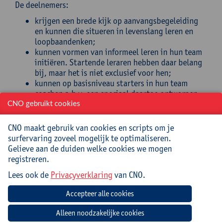
De deelnemers:
krijgen een brede kijk op aanvangsbegeleiding
en kunnen die situeren in levenslang leren en
loopbaandenken;
kunnen vormen van informeel leren in hun team
initiëren. Startende leraren hebben daar belang
bij, maar het is niet exclusief voor hen;
kunnen op basisniveau starters in hun team
coachen a.h.v. een speciaal daartoe ontworpen
vragenset.
CNO gebruikt cookies
Doelgroep
CNO maakt gebruik van cookies en scripts om je
surfervaring zoveel mogelijk te optimaliseren.
Mentoren, directies, geëngageerde collega’s die
Gelieve aan de duiden welke cookies we mogen
starters willen bijstaan.
registreren.
Lees ook de
Privacyverklaring
van CNO.