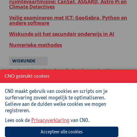
ruimtevaartmissie: CanSat, ASGARD, Astro Pi en
Climate Detectives
Veilig examineren met ICT: GeoGebra, Python en
andere software
Wiskunde uit het secundair onderwijs in AI
Numerieke methodes
WISKUNDE
Taalgericht vakonderwijs in niet-taalvakken
CNO gebruikt cookies
GeoGebra Suite gebruiken in de klas
CNO maakt gebruik van cookies en scripts om je
Boost je wiskundeles!
surfervaring zoveel mogelijk te optimaliseren.
Gelieve aan de duiden welke cookies we mogen
Veilig examineren met ICT: GeoGebra, Python en
andere software
registreren.
Lees ook de
Dyscalculie en rekenangst: een domino-effect?
Privacyverklaring
van CNO.
Wiskunde uit het secundair onderwijs in AI