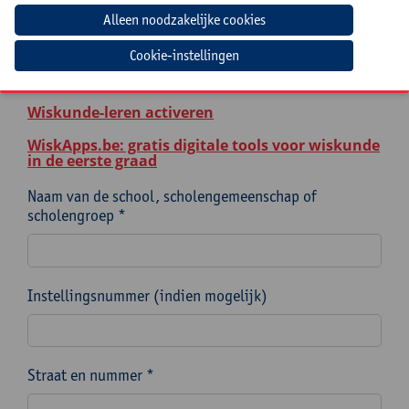
Numerieke methodes
Van lager naar secundair onderwijs:
Cookie-instellingen
hindernissen en opportuniteiten binnen
wiskunde
Wiskunde-leren activeren
WiskApps.be: gratis digitale tools voor wiskunde
in de eerste graad
Naam van de school, scholengemeenschap of
scholengroep *
Instellingsnummer (indien mogelijk)
Straat en nummer *