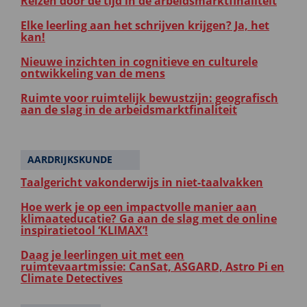
Reizen door de tijd in de arbeidsmarktfinaliteit
Elke leerling aan het schrijven krijgen? Ja, het
kan!
Nieuwe inzichten in cognitieve en culturele
ontwikkeling van de mens
Ruimte voor ruimtelijk bewustzijn: geografisch
aan de slag in de arbeidsmarktfinaliteit
AARDRIJKSKUNDE
Taalgericht vakonderwijs in niet-taalvakken
Hoe werk je op een impactvolle manier aan
klimaateducatie? Ga aan de slag met de online
inspiratietool ‘KLIMAX’!
Daag je leerlingen uit met een
ruimtevaartmissie: CanSat, ASGARD, Astro Pi en
Climate Detectives