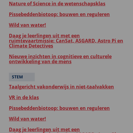
Nature of Science in de wetenschapsklas
Pissebeddenbiotoop: bouwen en reguleren
Wild van water!
Daag je leerlingen uit met een
ruimtevaartmissie: CanSat, ASGARD, Astro Pi en
Climate Detectives
Nieuwe inzichten in cognitieve en culturele
ontwikkeling van de mens
STEM
Taalgericht vakonderwijs in niet-taalvakken
VR in de klas
Pissebeddenbiotoop: bouwen en reguleren
Wild van water!
Daag je leerlingen uit met een