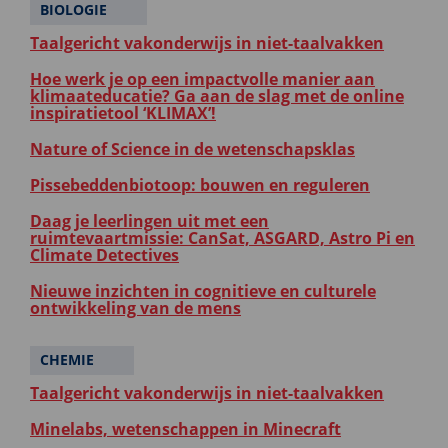
BIOLOGIE
Taalgericht vakonderwijs in niet-taalvakken
Hoe werk je op een impactvolle manier aan
klimaateducatie? Ga aan de slag met de online
inspiratietool ‘KLIMAX’!
Nature of Science in de wetenschapsklas
Pissebeddenbiotoop: bouwen en reguleren
Daag je leerlingen uit met een
ruimtevaartmissie: CanSat, ASGARD, Astro Pi en
Climate Detectives
Nieuwe inzichten in cognitieve en culturele
ontwikkeling van de mens
CHEMIE
Taalgericht vakonderwijs in niet-taalvakken
Minelabs, wetenschappen in Minecraft