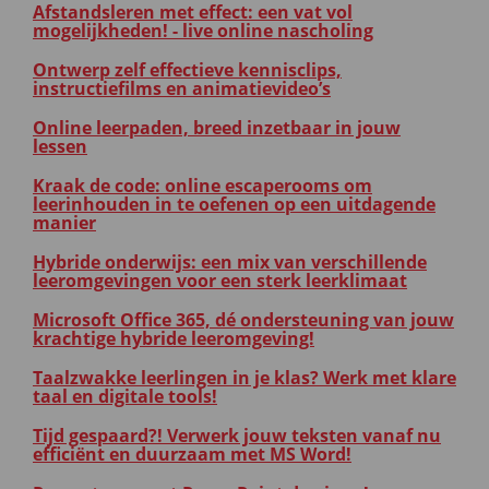
Afstandsleren met effect: een vat vol
mogelijkheden! - live online nascholing
Ontwerp zelf effectieve kennisclips,
instructiefilms en animatievideo’s
Online leerpaden, breed inzetbaar in jouw
lessen
Kraak de code: online escaperooms om
leerinhouden in te oefenen op een uitdagende
manier
Hybride onderwijs: een mix van verschillende
leeromgevingen voor een sterk leerklimaat
Microsoft Office 365, dé ondersteuning van jouw
krachtige hybride leeromgeving!
Taalzwakke leerlingen in je klas? Werk met klare
taal en digitale tools!
Tijd gespaard?! Verwerk jouw teksten vanaf nu
efficiënt en duurzaam met MS Word!