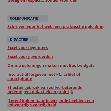
Gezag en respect... zonder woorden
COMMUNICATIE
Schrijven voor het web: een praktische opleiding
DIDACTIEK
Excel voor beginners
Excel voor gevorderden
Online oefeningen maken met Bookwidgets
Interactief lesgeven met PC, tablet of
smartphone
Effectief gebruik van zelfverbeterende
oefeningen: didactiek en praktijk
(Leren) kijken naar bewegende beelden: een
volwaardige vaardigheid