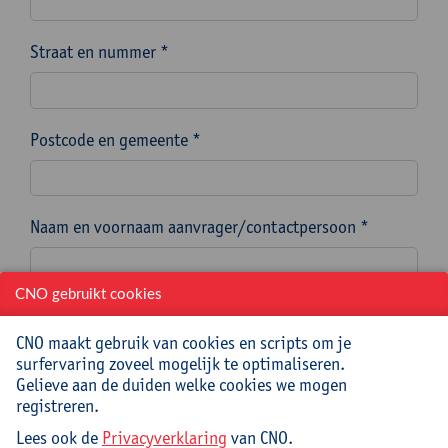
Straat en nummer *
Postcode en gemeente *
Naam en voornaam aanvrager/contactpersoon *
CNO gebruikt cookies
E-mailadres aanvrager/contactpersoon *
CNO maakt gebruik van cookies en scripts om je
surfervaring zoveel mogelijk te optimaliseren.
Gelieve aan de duiden welke cookies we mogen
Telefoonnummer aanvrager/contactpersoon *
registreren.
Lees ook de
Privacyverklaring
van CNO.