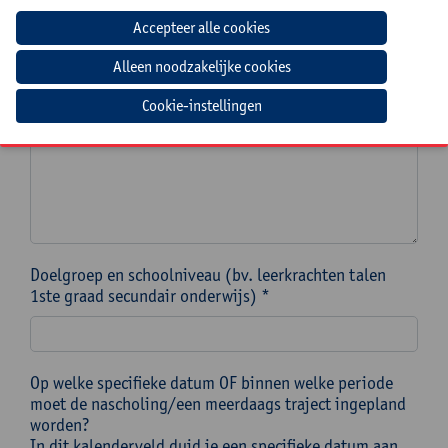
Welke nascholing(en) wens je als teamgerichte
nascholing aan te vragen? Noteer de titel(s) zoals
vermeld in ons aanbod teamgerichte nascholingen. *
Cookie-instellingen
Doelgroep en schoolniveau (bv. leerkrachten talen
1ste graad secundair onderwijs) *
Op welke specifieke datum OF binnen welke periode
moet de nascholing/een meerdaags traject ingepland
worden?
In dit kalenderveld duid je een specifieke datum aan