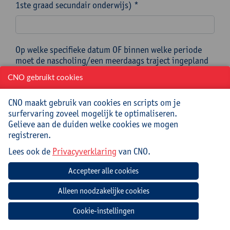
1ste graad secundair onderwijs) *
Op welke specifieke datum OF binnen welke periode
moet de nascholing/een meerdaags traject ingepland
worden?
CNO gebruikt cookies
In dit kalenderveld duid je een specifieke datum aan
OF de startdatum van een periode waarin je
CNO maakt gebruik van cookies en scripts om je
nascholing/traject ingepland moet worden. *
surfervaring zoveel mogelijk te optimaliseren.
Let op! Kies een datum die minstens 3 maanden na de
Gelieve aan de duiden welke cookies we mogen
datum van vandaag ligt om het formulier te kunnen
registreren.
verzenden.
Lees ook de
Privacyverklaring
van CNO.
*
In dit kalenderveld duid je de einddatum van de
periode aan, indien van toepassing.
Cookie-instellingen
Vul je dit veld in, kies dan een datum NA de
startdatum uit het eerste kalenderveld om het