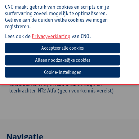
interactieve werkvormen om het lezen en
CNO maakt gebruik van cookies en scripts om je
schrijven bij je cursisten te bevorderen;
surfervaring zoveel mogelijk te optimaliseren.
heb je zicht op de voordelen van het inzetten van
Gelieve aan de duiden welke cookies we mogen
deze dynamische werkvormen tijdens je lees- en
registreren.
schrijflessen;
Lees ook de
Privacyverklaring
van CNO.
begrijp je de basisregels om met deze
werkvormen van start te gaan;
krijg je inzicht waar Abraham/Lien de mosterd
haalt.
Doelgroep
Cookie-instellingen
Leerkrachten NT2, niveau breakthrough en
leerkrachten NT2 Alfa (geen voorkennis vereist)
Navigatie