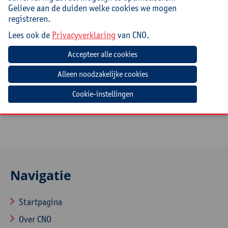
geoptimaliseerd wordt;
Gelieve aan de duiden welke cookies we mogen
zijn in staat een plan van aanpak op te stellen
registreren.
zowel op het niveau van de werknemer als op het
niveau van de school.
Lees ook de
Privacyverklaring
van CNO.
Doelgroep
Directie, middenkader, preventieadviseurs
(basisonderwijs, (buiten)gewoon secundair,
Cookie-instellingen
volwassenen- en hoger onderwijs)
Navigatie
Startpagina
Over CNO