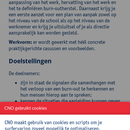
aanpassing van het werk, hervatting van het werk en
het te definiëren burn-outherstel. Daarnaast krijg je
een eerste aanzet voor een plan van aanpak zowel op
het niveau van de school als op het niveau van de
werknemer en krijg je uitsluitsel of je als directie
aansprakelijk kan worden gesteld.
Werkvorm:
er wordt gewerkt met héél concrete
praktijkgerichte casussen en voorbeelden.
Doelstellingen
De deelnemers:
zijn in staat de signalen die samenhangen met
het verloop van een burn-out te herkennen en
hun mensen hierop aan te spreken;
kennen de situaties die aanleiding kunnen geven
tot burn-out en hoe ze daarop kunnen ingrijpen
CNO gebruikt cookies
als leidinggevende;
kennen de voorwaarden onder dewelke het
CNO maakt gebruik van cookies en scripts om je
herstel van een burn-out bij werkhervatting
surfervaring zoveel mogelijk te optimaliseren.