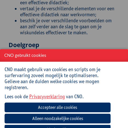
een effectieve didactiek;
vertaal je de verschillende elementen voor een
effectieve didactiek naar werkvormen;
beschik je over verschillende voorbeelden om
aan zelf verder aan de slag te gaan om je
wiskundeles effectiever te maken.
Doelgroep
CNO gebruikt cookies
Leerkrachten wiskunde secundair onderwijs
Mee te brengen door cursist
CNO maakt gebruik van cookies en scripts om je
surfervaring zoveel mogelijk te optimaliseren.
Gelieve aan de duiden welke cookies we mogen
Lesmateriaal (handboek, cursus…)
registreren.
Lees ook de
Privacyverklaring
van CNO.
Navigatie