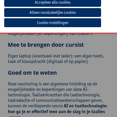
Doelgroep
Leraren, directeurs, (graad)coördinatoren,
leerlingenbegeleiders, pedagogische ICT-
coördinatoren uit alle niveaus, kortom iedereen uit
Cookie-instellingen
het onderwijsveld die zicht wil krijgen op de
mogelijkheden (en beperkingen) van ChatGPT.
Mee te brengen door cursist
Eigen laptop (eventueel met lader); een eigen toets,
taak of klasopdracht (digitaal of op papier)
Goed om te weten
Deze nascholing is een algemene inleiding op de
mogelijkheden en beperkingen van deze AI-
technologie. Taalleerkrachten die taaltechnologie,
taalredactie of communicatiewetenschappen geven,
kunnen de verdiepende sessie
AI en taaltechnologie:
hoe ga je er effectief mee aan de slag in je taalles