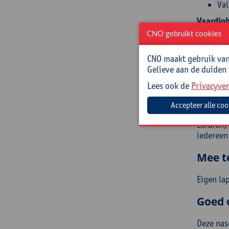
Val
Vaardig
CNO gebruikt cookies
Les
Ver
CNO maakt gebruik van 
en 
Gelieve aan de duiden
AI-
vak
Lees ook de
Privacyver
Doelg
Leraren,
iedereen
Mee t
Eigen lap
Goed 
Deze nas