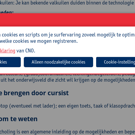
kuilen: Je kan bekende valkuilen duiden binnen de technologie (
heden:
materiaal maken: Je kan zelf concreet en relevant lesmateriaa
beteren van de output: Je kan via een structuur werken aan be
cookies en scripts om je surfervaring zoveel mogelijk te optim
studenten.
 welke cookies we mogen registreren.
 en schoolbeleid: Je kan de eerste stappen zetten naar het for
groep/school.
klaring
van CNO.
roep
Cookie-instellin
 directeurs, (graad)coördinatoren, leerlingenbegeleiders, pedag
 uit het onderwijsveld die zicht wil krijgen op de mogelijkhede
e brengen door cursist
top (eventueel met lader); een eigen toets, taak of klasopdrach
om te weten
choling is een algemene inleiding op de mogelijkheden en bepe