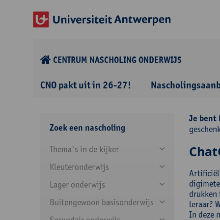
CENTRUM NASCHOLING ONDERWIJS
CNO pakt uit in 26-27!
Nascholingsaan
Je bent 
Zoek een nascholing
geschenk
ChatG
Thema's in de kijker
Kleuteronderwijs
Artificië
digimete
Lager onderwijs
drukken t
Buitengewoon basisonderwijs
leraar? 
In deze 
Secundair onderwijs