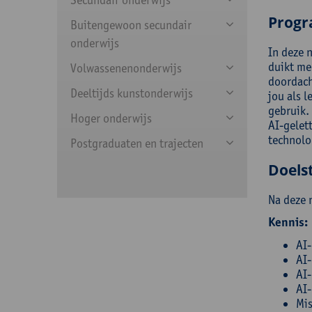
Prog
Buitengewoon secundair
onderwijs
In deze n
duikt me
Volwassenenonderwijs
doordach
Deeltijds kunstonderwijs
jou als l
gebruik.
Hoger onderwijs
AI-gelet
technolo
Postgraduaten en trajecten
Doelst
Na deze 
Kennis:
AI-
AI-
AI-
AI-
Mis