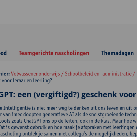
bod
Teamgerichte nascholingen
Themadagen
hier:
Volwassenenonderwijs / Schoolbeleid en -administratie / 
 voor leraar en leerling?
PT: een (vergiftigd?) geschenk voor 
le Intelligentie is niet meer weg te denken uit ons leven en uit
r van imec doopten generatieve AI als de snelstgroeiende techn
ools zoals ChatGPT ons op de feiten, ook in de klas. Maar hoe we
Wat is gewenst gebruik en hoe maak je afspraken met leerlingen
nascholing ontdek je samen met collega’s de mogelijkheden, be