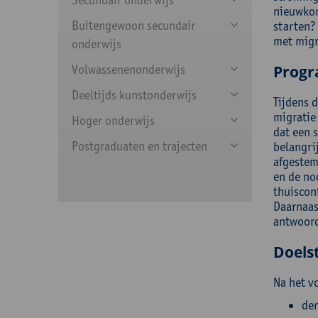
nieuwkom
Buitengewoon secundair
starten?
met migr
onderwijs
Volwassenenonderwijs
Prog
Deeltijds kunstonderwijs
Tijdens d
migratie
Hoger onderwijs
dat een 
Postgraduaten en trajecten
belangri
afgestem
en de no
thuiscont
Daarnaast
antwoord
Doelst
Na het v
den