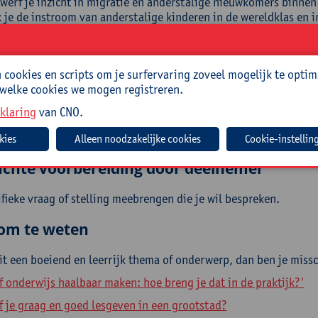
werf je inzicht in migratie en anderstalige nieuwkomers binnen
 je de instroom van anderstalige kinderen in de wereldklas en i
 je taalverwerving in de klas en in zorguren doelgericht in;
 je de voordelen op wanneer je inzet op een degelijk(e) ontha
swerkbegeleiding.
cookies en scripts om je surfervaring zoveel mogelijk te optim
 welke cookies we mogen registreren.
roep
klaring
van CNO.
erkrachten uit het basisonderwijs.
 die meer inzicht wil krijgen in de aanpak van anderstalige ni
Cookie-instellin
chte voorbereiding door deelnemer
fieke vraag of stelling meebrengen die je wil bespreken.
om te weten
dit een boeiend en leerrijk thema of onderwerp, dan ben je miss
f onderwijs haalbaar maken: hoe breng je dat in de praktijk?'
jf je graag en goed lesgeven in een grootstad?