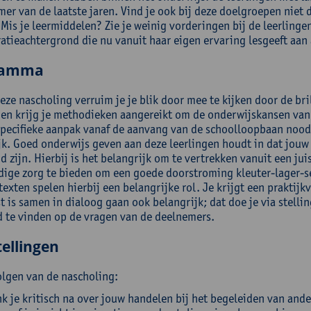
er van de laatste jaren. Vind je ook bij deze doelgroepen niet 
 Mis je leermiddelen? Zie je weinig vorderingen bij de leerlinge
atieachtergrond die nu vanuit haar eigen ervaring lesgeeft aan
ramma
eze nascholing verruim je je blik door mee te kijken door de bril
 en krijg je methodieken aangereikt om de onderwijskansen van 
specifieke aanpak vanaf de aanvang van de schoolloopbaan noodza
jk. Goed onderwijs geven aan deze leerlingen houdt in dat jouw
d zijn. Hierbij is het belangrijk om te vertrekken vanuit een j
dige zorg te bieden om een goede doorstroming kleuter-lager-se
exten spelen hierbij een belangrijke rol. Je krijgt een praktijk
 is samen in dialoog gaan ook belangrijk; dat doe je via stellin
 te vinden op de vragen van de deelnemers.
ellingen
olgen van de nascholing:
k je kritisch na over jouw handelen bij het begeleiden van ande