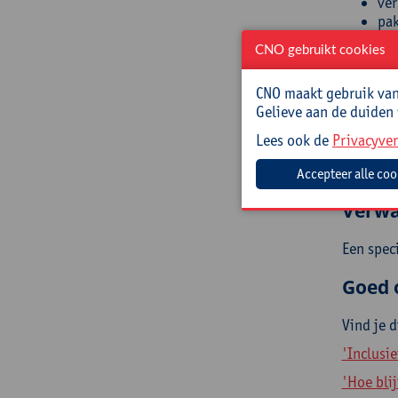
ver
pak
zet
CNO gebruikt cookies
som
hui
CNO maakt gebruik van 
Gelieve aan de duiden
Doelg
Lees ook de
Privacyver
(Zorg)le
Iedereen
Verwa
Een speci
Goed 
Vind je 
'Inclusie
'Hoe bli