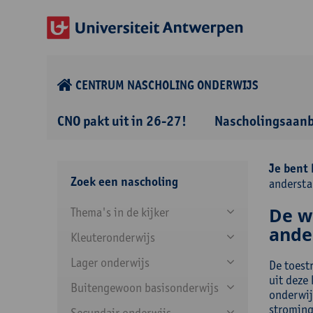
CENTRUM NASCHOLING ONDERWIJS
CNO pakt uit in 26-27!
Nascholingsaan
Je bent 
Zoek een nascholing
andersta
De we
Thema's in de kijker
ande
Kleuteronderwijs
Lager onderwijs
De toest
uit deze
Buitengewoon basisonderwijs
onderwij
stroming
Secundair onderwijs