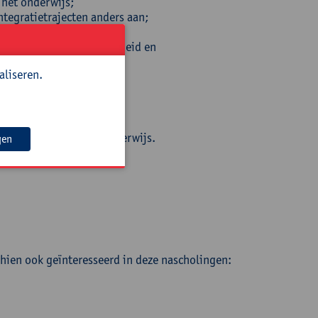
 het onderwijs;
ntegratietrajecten anders aan;
albeleid/ouderbetrokkenheid en
aliseren.
euwkomers binnen het onderwijs.
gen
chien ook geïnteresseerd in deze nascholingen: