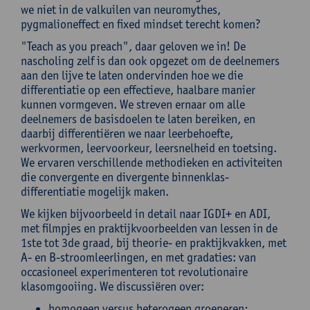
we niet in de valkuilen van neuromythes,
pygmalioneffect en fixed mindset terecht komen?
"Teach as you preach", daar geloven we in! De
nascholing zelf is dan ook opgezet om de deelnemers
aan den lijve te laten ondervinden hoe we die
differentiatie op een effectieve, haalbare manier
kunnen vormgeven. We streven ernaar om alle
deelnemers de basisdoelen te laten bereiken, en
daarbij differentiëren we naar leerbehoefte,
werkvormen, leervoorkeur, leersnelheid en toetsing.
We ervaren verschillende methodieken en activiteiten
die convergente en divergente binnenklas-
differentiatie mogelijk maken.
We kijken bijvoorbeeld in detail naar IGDI+ en ADI,
met filmpjes en praktijkvoorbeelden van lessen in de
1ste tot 3de graad, bij theorie- en praktijkvakken, met
A- en B-stroomleerlingen, en met gradaties: van
occasioneel experimenteren tot revolutionaire
klasomgooiing. We discussiëren over:
homogeen versus heterogeen groeperen;