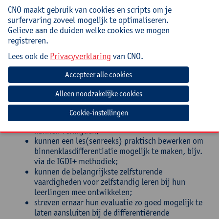
CNO maakt gebruik van cookies en scripts om je
Doelstellingen
surfervaring zoveel mogelijk te optimaliseren.
Gelieve aan de duiden welke cookies we mogen
De deelnemers:
registreren.
kunnen aangeven waarom differentiëren een
Lees ook de
Privacyverklaring
van CNO.
meerwaarde kan betekenen in hun klassen;
weten dat differentiëren geen techniek is, maar
een basishouding;
hebben inzicht in de manieren waarop ze kunnen
differentiëren (leerlingkenmerken,
leeromgeving);
Cookie-instellingen
weten hoe ze contraproductieve valkuilen
kunnen vermijden;
kunnen een les(senreeks) praktisch bewerken om
binnenklasdifferentiatie mogelijk te maken, bijv.
via de IGDI+ methodiek;
kunnen de belangrijkste zelfsturende
vaardigheden voor zelfstandig leren bij hun
leerlingen mee ontwikkelen;
streven ernaar hun evaluatie zo goed mogelijk te
laten aansluiten bij de differentiërende