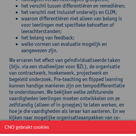
het verschil tussen differentiëren en remediëren;
het verschil met inclusief onderwijs en CLIM;
waarom differentiëren niet alleen van belang is
voor leerlingen met specifieke behoeften of
leerachterstanden;
het belang van feedback;
welke vormen van evaluatie mogelijk en
aangewezen zijn.
We ervaren het effect van geïndividualiseerde taken
(bijv. via een studiewijzer voor BZL), de organisatie
van contractwerk, hoekenwerk, projectwerk en
begeleid onderzoek. Pre-teaching en flipped learning
kunnen handige manieren zijn om tempodifferentiatie
te ondersteunen. We bekijken welke zelfsturende
vaardigheden leerlingen moeten ontwikkelen om ze
zelfstandig (alleen of in groepjes) te laten werken, en
hoe je die vaardigheden als leraar kan aanleren. En we
kijken naar mogelijke organisatieaanpakken van co-
teaching om de differentiërende leraar wat
CNO gebruikt cookies
ademruimte te geven.