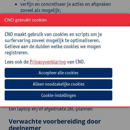
verfijn en concretiseer je acties en afspraken
zoveel als mogelijk;
ken je de verschillende evaluatiemogelijkheden
CNO gebruikt cookies
voor een IAC;
heb je inspiratie om (zorg)roosters te
CNO maakt gebruik van cookies en scripts om je
hervormen;
surfervaring zoveel mogelijk te optimaliseren.
pas je de participatiematrix toe;
Gelieve aan de duiden welke cookies we mogen
optimaliseer je je huidige IAC-plannen.
registreren.
Doelgroep
Lees ook de
Privacyverklaring
van CNO.
(Zorg)leerkrachten en zorgcoördinatoren,
beleidsmedewerkers en leerondersteuners uit het
basisonderwijs
Mee te brengen door cursist
Cookie-instellingen
Een laptop en/of afgedrukte IAC-plannen
Verwachte voorbereiding door
deelnemer