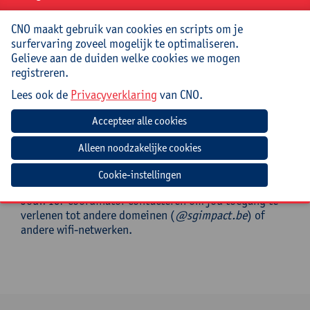
Mee te brengen door cursist
CNO maakt gebruik van cookies en scripts om je
Opgeladen laptop of Chromebook met voedingskabel,
surfervaring zoveel mogelijk te optimaliseren.
werkschriften wiskunde, taal, WO uit de eigen
Gelieve aan de duiden welke cookies we mogen
klaspraktijk, eigen Google-account dat toegang heeft
registreren.
tot externe domeinen (zie ICT-coördinator)
Lees ook de
Privacyverklaring
van CNO.
! Zorg er voor dat je laptop/Chromebook toegang heeft
tot andere domeinen en andere wifi-netwerken
(afstemmen met je ICT-coördinator).
Verwachte voorbereiding door
deelnemer
Cookie-instellingen
Jouw ICT-coördinator contacteren om jou toegang te
verlenen tot andere domeinen (
@sgimpact.be
) of
andere wifi-netwerken.