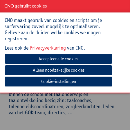
randvoorwaarden voldaan moet zijn om van FML
CNO gebruikt cookies
een succes te maken op school en in de klas.
De deelnemers kunnen reflecteren op hun eigen
CNO maakt gebruik van cookies en scripts om je
klas- en schoolcontext en inschatten wanneer
surfervaring zoveel mogelijk te optimaliseren.
FML al dan niet een meerwaarde kan betekenen
Gelieve aan de duiden welke cookies we mogen
voor hun lespraktijk.
registreren.
De deelnemers hebben inzicht in hoe FML een
plaats kan krijgen in het bredere taal-, lees- en
Lees ook de
Privacyverklaring
van CNO.
diversiteitsbeleid van de school.
Doelgroep
Deze cursus staat open voor alle leraren Nederlands
Cookie-instellingen
(inclusief OKAN en NT2) in het secundair onderwijs en
het volwassenenonderwijs, maar ook voor anderen die
binnen de school met taalonderwijs en
taalontwikkeling bezig zijn: taalcoaches,
talenbeleidscoördinatoren, zorgleerkrachten, leden
van het GOK-team, directies, …