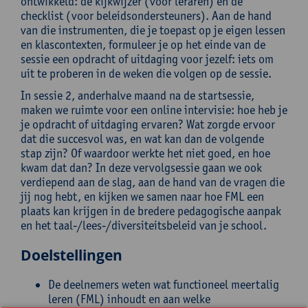
ontwikkeld: de kijkwijzer (voor leraren) en de
checklist (voor beleidsondersteuners). Aan de hand
van die instrumenten, die je toepast op je eigen lessen
en klascontexten, formuleer je op het einde van de
sessie een opdracht of uitdaging voor jezelf: iets om
uit te proberen in de weken die volgen op de sessie.
In sessie 2, anderhalve maand na de startsessie,
maken we ruimte voor een online intervisie: hoe heb je
je opdracht of uitdaging ervaren? Wat zorgde ervoor
dat die succesvol was, en wat kan dan de volgende
stap zijn? Of waardoor werkte het niet goed, en hoe
kwam dat dan? In deze vervolgsessie gaan we ook
verdiepend aan de slag, aan de hand van de vragen die
jij nog hebt, en kijken we samen naar hoe FML een
plaats kan krijgen in de bredere pedagogische aanpak
en het taal-/lees-/diversiteitsbeleid van je school.
Doelstellingen
De deelnemers weten wat functioneel meertalig
leren (FML) inhoudt en aan welke