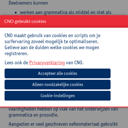
Deelnemers kunnen
werken aan grammatica als middel en niet als
doel op zich;
CNO gebruikt cookies
de regels duidelijk en transparant presenteren;
receptieve oefeningen inzetten in functie van het
CNO maakt gebruik van cookies en scripts om je
leren horen en zien van de grammaticale
surfervaring zoveel mogelijk te optimaliseren.
elementen;
Gelieve aan de duiden welke cookies we mogen
contextgebonden schrijfoefeningen aanbieden;
registreren.
activerende spreekoefeningen inzetten met
prosodie;
Lees ook de
Privacyverklaring
van CNO.
functionele feedback geven en functioneel
evalueren.
Doelgroep
Cookie-instellingen
Leerkrachten die NT2-les geven aan (jong)volwassenen
in een CVO, CBE of OKAN en beperkte kennis en
vaardigheden hebben op vlak van het onderwijzen van
grammatica en prosodie.
Aangezien er veel geschreven oefenmateriaal gebruikt