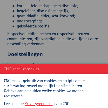
kordaat leiderschap, geen discussie;
begeleider, discussie mogelijk;
gewelddadig leider, schrikbewind;
onderwerping;
geïsoleerde positie.
Respectvol leiding nemen en respectvol grenzen
communiceren, zijn vaardigheden die we tijdens deze
nascholing verkennen.
Doelstellingen
De deelnemers kunnen:
CNO gebruikt cookies
het belang van kordaat leiderschap als leerkracht
met voorbeelden beschrijven;
CNO maakt gebruik van cookies en scripts om je
de non-verbale codetaal die eigen is aan
surfervaring zoveel mogelijk te optimaliseren.
respectvol en kordaat leiderschap hanteren.
Gelieve aan de duiden welke cookies we mogen
registreren.
Doelgroep
Lees ook de
Privacyverklaring
van CNO.