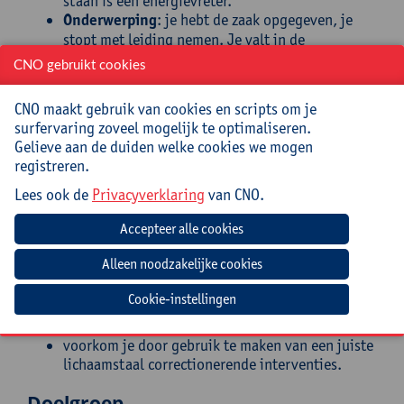
staan is een energievreter.
Onderwerping
: je hebt de zaak opgegeven, je
stopt met leiding nemen. Je valt in de
lichaamstaal van ontmoediging-onzekerheid-
CNO gebruikt cookies
onderwerping. Kleuters 'lezen' je twijfel, je
onmacht...
CNO maakt gebruik van cookies en scripts om je
Zo verkennen we vier posities en hun respectievelijke
surfervaring zoveel mogelijk te optimaliseren.
lichaamstaal: kordaat leiderschap, vriendelijk
Gelieve aan de duiden welke cookies we mogen
leiderschap, emotiegestuurd leiderschap en
registreren.
ontmoediging.
Lees ook de
Privacyverklaring
van CNO.
Doelstellingen
Na het volgen van deze nascholing:
benoem je de verschillende sociale posities van
Cookie-instellingen
jouw leerlingen;
herken je je eigen lichaamstaal
voorkom je door gebruik te maken van een juiste
lichaamstaal correctionerende interventies.
Doelgroep