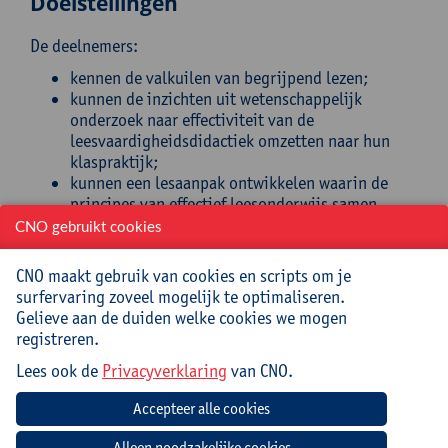
Doelstellingen
De deelnemers:
kennen de valkuilen van begrijpend lezen;
kunnen de inzichten uit wetenschappelijk
onderzoek naar effectiviteit van de
leesvaardigheidsdidactiek omzetten naar hun
klaspraktijk;
kunnen een lesaanpak ontwikkelen waarin de
principes van effectief leesonderwijs samen
worden uitgewerkt en versterkt.
CNO gebruikt cookies
Doelgroep
CNO maakt gebruik van cookies en scripts om je
surfervaring zoveel mogelijk te optimaliseren.
Leerkrachten Nederlands in de eerste graad en eerste
Gelieve aan de duiden welke cookies we mogen
jaar tweede graad alle finaliteiten. Transfer naar
registreren.
zaakvakken is mogelijk.
Lees ook de
Privacyverklaring
van CNO.