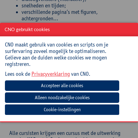
snelheden en tijden;
verschillende pagina’s met figuren,
achtergronden…
Het is een praktische cursus voor leerkrachten die
CNO gebruikt cookies
weinig of geen ervaring hebben met programmeren.
CNO maakt gebruik van cookies en scripts om je
CNO biedt ook de cursus 'Scratch' aan. Met Scratch kan
surfervaring zoveel mogelijk te optimaliseren.
je kinderen vanaf 8 jaar op een eenvoudige manier
Gelieve aan de duiden welke cookies we mogen
leren programmeren.
registreren.
Doelstellingen
Lees ook de
Privacyverklaring
van CNO.
De deelnemers kunnen
- op een vlotte manier werken met Scratch Junior;
- op een soepele manier de leerlingen vertrouwd
Cookie-instellingen
maken met Scratch Junior en programma’s (projecten)
uitwerken met de leerlingen.
Alle cursisten krijgen een cursus met de uitwerking