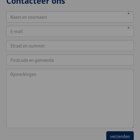
Contacteer ons
*
*