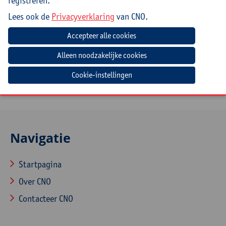
registreren.
Goed om te weten
Lees ook de
Privacyverklaring
van CNO.
Deelnemers die ook de namiddagsessie 'Elke leerling
aan het schrijven krijgen? Ja, het kan' LINK NED/047.
volgen, kunnen een gratis lunch bekomen.
Je kan dit aangeven tijdens het inschrijvingsproces.
Cookie-instellingen
Navigatie
Startpagina
Over CNO
Contacteer CNO