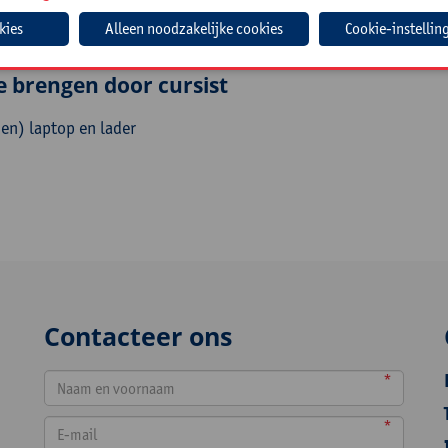
Cookie-instellin
hten en coördinatoren lager en secundair onderwijs.
e brengen door cursist
en) laptop en lader
Contacteer ons
*
*