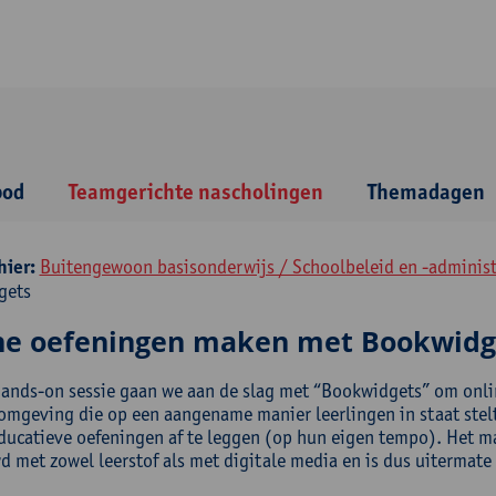
bod
Teamgerichte nascholingen
Themadagen
hier:
Buitengewoon basisonderwijs / Schoolbeleid en -administr
gets
ne oefeningen maken met Bookwidg
hands-on sessie gaan we aan de slag met “Bookwidgets” om onli
 omgeving die op een aangename manier leerlingen in staat stel
ducatieve oefeningen af te leggen (op hun eigen tempo). Het ma
d met zowel leerstof als met digitale media en is dus uitermate 