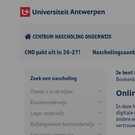
CENTRUM NASCHOLING ONDERWIJS
CNO pakt uit in 26-27!
Nascholingsaan
Je bent 
Zoek een nascholing
Bookwid
Onli
Thema's in de kijker
Kleuteronderwijs
In deze 
digitale
Lager onderwijs
andere e
Buitengewoon basisonderwijs
vertrouw
Secundair onderwijs