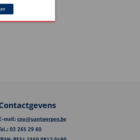
gen
Contactgevens
E-mail:
cno@uantwerpen.be
Tel.: 03 265 29 60
IBAN: BE34 7350 0812 9190