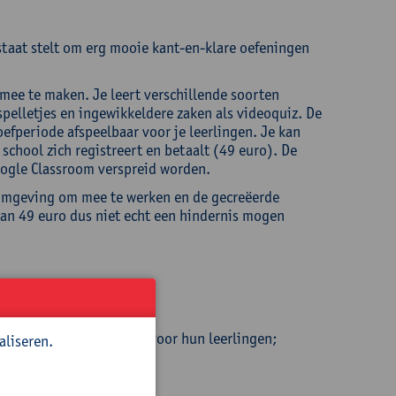
staat stelt om erg mooie kant-en-klare oefeningen
 mee te maken. Je leert verschillende soorten
elletjes en ingewikkeldere zaken als videoquiz. De
efperiode afspeelbaar voor je leerlingen. Je kan
chool zich registreert en betaalt (49 euro). De
ogle Classroom verspreid worden.
omgeving om mee te werken en de gecreëerde
van 49 euro dus niet echt een hindernis mogen
z, woorzoekers…) maken voor hun leerlingen;
aliseren.