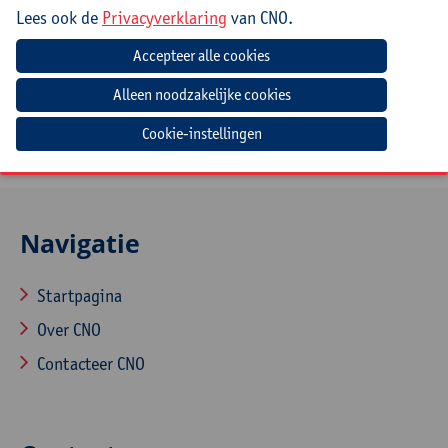
Doelgroep
Lees ook de
Privacyverklaring
van CNO.
Leerkrachten, leidinggevenden, middenkaders,
(zorg)coördinatoren, docenten uit alle niveaus binnen
onderwijs
Cookie-instellingen
Navigatie
Startpagina
Over CNO
Contacteer CNO