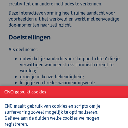
creativiteit om andere methodes te verkennen.
Deze interactieve vorming heeft ruime aandacht voor
voorbeelden uit het werkveld en werkt met eenvoudige
doe-momenten naar zelfinzicht.
Doelstellingen
Als deelnemer:
ontwikkel je aandacht voor ‘knipperlichten’ die je
verwittigen wanneer stress chronisch dreigt te
worden;
groei je in keuze-behendigheid;
krijg je een breder waarnemingsveld;
verwerf je inzicht in het vinden en her-ijken van
CNO gebruikt cookies
eigen verwachtingen en normen die vaak naar
stress leiden;
CNO maakt gebruik van cookies en scripts om je
ken je eenvoudige ademtechnieken,
surfervaring zoveel mogelijk te optimaliseren.
meditatieoefeningen, ontleend uit de creatieve
Gelieve aan de duiden welke cookies we mogen
therapie en de yogawetenschap.
registreren.