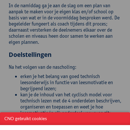
In de namiddag ga je aan de slag om een plan van
aanpak te maken voor je eigen klas en/of school op
basis van wat er in de voormiddag besproken werd. De
begeleider fungeert als coach tijdens dit proces;
daarnaast versterken de deelnemers elkaar over de
scholen en niveaus heen door samen te werken aan
eigen plannen.
Doelstellingen
Na het volgen van de nascholing:
erken je het belang van goed technisch
leesonderwijs in functie van leesmotivatie en
begrijpend lezen;
kan je de inhoud van het cyclisch model voor
technisch lezen met de 4 onderdelen beschrijven,
organiseren en toepassen en weet je hoe
leesmotivatie in elk onderdeel verweven zit;
stel je een leesplan op op basis van testen en
CNO gebruikt cookies
foutenanalyses;