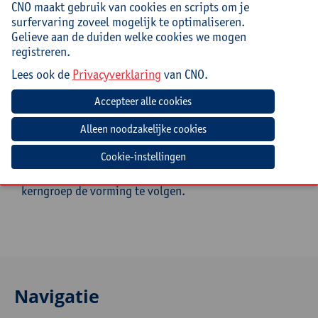
heb je een plan van aanpak om er in je klas of
CNO maakt gebruik van cookies en scripts om je
school mee aan de slag te gaan;
surfervaring zoveel mogelijk te optimaliseren.
ga je (terug) met goesting met technisch lezen
Gelieve aan de duiden welke cookies we mogen
aan de slag omdat je voelt dat dit echt kan
registreren.
werken.
Lees ook de
Privacyverklaring
van CNO.
Doelgroep
(Zorg)leerkrachten, zorgcoördinatoren en
beleidsmedewerkers uit het (buitengewoon) lager
onderwijs (2de tot en met 6de leerjaar).
Cookie-instellingen
Als je schoolbreed wil kijken, is het handig om met een
kerngroep de vorming te volgen.
Navigatie