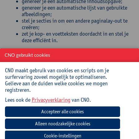
genereer je een automatische inhoudsopgave;
genereer je een automatische lijst van gebruikte
afbeeldingen;
stel je secties in om een andere paginalay-out te
creëren;
zet je kop- en voetteksten doordacht in en stel je
deze efficiënt in.
Doelgroep
CNO gebruikt cookies
Directeurs, TA(C)’s, leerkrachten, ondersteunend
CNO maakt gebruik van cookies en scripts om je
personeel, kortom iedereen die in school rechtstreeks
surfervaring zoveel mogelijk te optimaliseren.
of onrechtstreeks in aanraking komt met
Gelieve aan de duiden welke cookies we mogen
tekstverwerking.
registreren.
We werken met Microsoft Word om een aantal
Lees ook de
Privacyverklaring
van CNO.
technieken en good practices voor tekstverwerking
onder de knie te krijgen. De principes zijn ook
toepasbaar op andere tekstverwerkingsprogramma’s.
Zowel beginners als mensen met ervaring in
tekstverwerking hebben baat bij deze cursus.
Cookie-instellingen