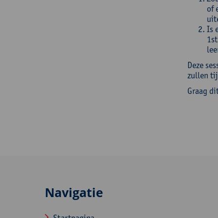
of 
uit
Is 
1st
lee
Deze ses
zullen t
Graag di
Navigatie
Startpagina