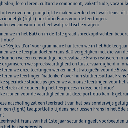
gheden, leren leren, culturele component, vakattitude, vocabu
lottere overgang mogelijk te maken werden heel wat items uit 
riendelijk (light) portfolio Frans voor de leerlingen.
inden we antwoord op heel wat praktische vragen:
nen we in het BaO en in de 1ste graad spreekopdrachten beoord
tfolio?
ke ‘Règles d’or’ voor grammaire hanteren we in het 6de leerjaar 
nen we de leerplandoelen Frans BaO vergelijken met die van de
 kunnen we een eenvoudige peerevaluatie Frans realiseren in o
 organiseren we spreekvaardigheid en luistervaardigheid in on
 leren we onze leerlingen werken met strategieën voor de 5 va
 leren we leerlingen ‘nadenken’ over hun studieresultaat Frans
ke specifieke studietips geven we aan onze leerlingen voor het 
 betrek ik de ouders bij het leerproces in deze portfolio?
ke iconen voor de vaardigheden uit deze portfolio kan ik gebru
deze nascholing zal een leerkracht van het basisonderwijs getui
 een (light) taalportfolio tijdens haar lessen Frans in het 5de e
n’.
eerkracht Frans van het 1ste jaar secundair geeft voorbeelden ui
an het basisonderwijs.