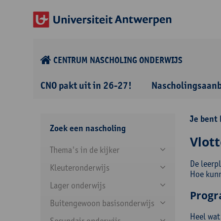
CENTRUM NASCHOLING ONDERWIJS
CNO pakt uit in 26-27!
Nascholingsaan
Je bent 
Zoek een nascholing
Vlott
Thema's in de kijker
De leerp
Kleuteronderwijs
Hoe kunn
Lager onderwijs
Prog
Buitengewoon basisonderwijs
Heel wat
Secundair onderwijs