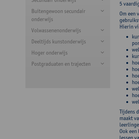
5 vaardi
Buitengewoon secundair
Om een v
onderwijs
gebruiksv
Hierin v
Volwassenenonderwijs
kun
Deeltijds kunstonderwijs
por
wel
Hoger onderwijs
kun
hoe
Postgraduaten en trajecten
hoe
hoe
hoe
wel
hoe
wel
Tijdens 
maakt van
leerlinge
Ook een l
lessen v