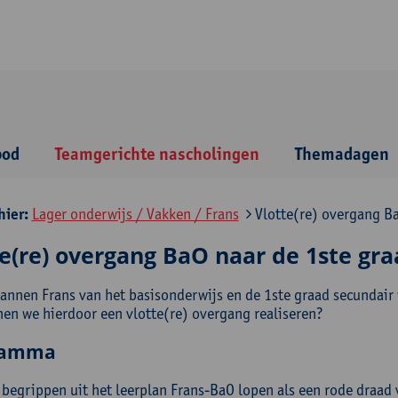
bod
Teamgerichte nascholingen
Themadagen
hier:
Lager onderwijs / Vakken / Frans
Vlotte(re) overgang Ba
e(re) overgang BaO naar de 1ste gra
lannen Frans van het basisonderwijs en de 1ste graad secundair
en we hierdoor een vlotte(re) overgang realiseren?
ramma
 begrippen uit het leerplan Frans-BaO lopen als een rode draad 