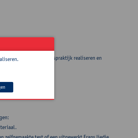
ndair formuleren;
erplannen in de eigen lespraktijk realiseren en
aliseren.
gen
raad secundair.
gen:
teriaal.
 zelfgemaakte test of een uitgewerkt Frans liedje