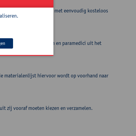
, zintuiglijke voorwerpen met eenvoudig kosteloos
aliseren.
s. Ook zorgcoördinatoren en paramedici uit het
gen
e materialenlijst hiervoor wordt op voorhand naar
uit zij vooraf moeten kiezen en verzamelen.