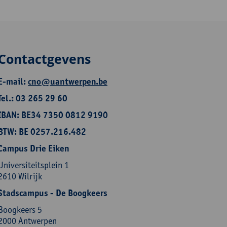
Contactgevens
E-mail:
cno@uantwerpen.be
Tel.: 03 265 29 60
IBAN: BE34 7350 0812 9190
BTW: BE 0257.216.482
Campus Drie Eiken
Universiteitsplein 1
2610 Wilrijk
Stadscampus - De Boogkeers
Boogkeers 5
2000 Antwerpen