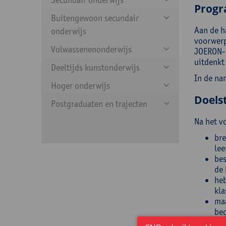
Prog
Buitengewoon secundair
Aan de h
onderwijs
voorwerp
Volwassenenonderwijs
JOERON- 
uitdenkt
Deeltijds kunstonderwijs
In de na
Hoger onderwijs
Doelst
Postgraduaten en trajecten
Na het v
bre
lee
bes
de 
heb
kla
maa
be
lee