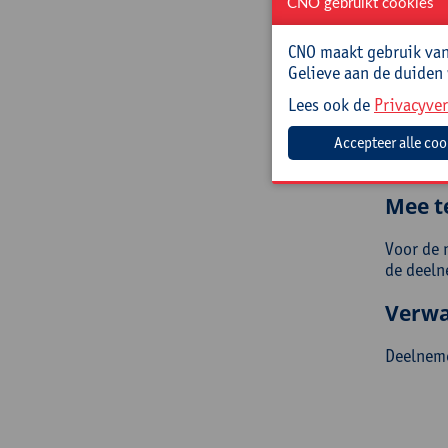
CNO gebruikt cookies
Sen
ont
CNO maakt gebruik van 
mat
Gelieve aan de duiden
Doelg
Lees ook de
Privacyver
Leerkrac
buitenge
Mee t
Voor de 
de deeln
Verwa
Deelneme