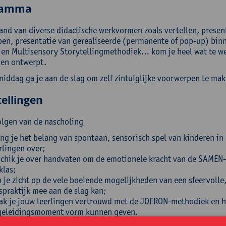
ramma
and van diverse didactische werkvormen zoals vertellen, present
en, presentatie van gerealiseerde (permanente of pop-up) binn
en Multisensory Storytellingmethodiek… kom je heel wat te we
 en ontwerpt.
middag ga je aan de slag om zelf zintuiglijke voorwerpen te ma
ellingen
olgen van de nascholing
ng je het belang van spontaan, sensorisch spel van kinderen in
rlingen over;
chik je over handvaten om de emotionele kracht van de SAMEN-b
klas;
 je zicht op de vele boeiende mogelijkheden van een sfeervolle,
spraktijk mee aan de slag kan;
k je jouw leerlingen vertrouwd met de JOERON-methodiek en ho
geleidingsmoment vorm kunnen geven.
r je jouw leerlingen hoe zij de taalontwikkeling van kinderen k