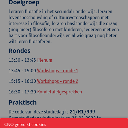
Doelgroep
Leraren filosofie in het secundair onderwijs, leraren
levensbeschouwing of cultuurwetenschappen met
interesse in filosofie, leraren basisonderwijs die graag
(nog meer) filosoferen met kinderen, iedereen met een
hart voor filosofieonderwijs en al wie graag nog beter
wilt leren filosoferen.
Rondes
13:30 - 13:45
Plenum
13:45 - 15:00
Workshops - ronde 1
15:15 - 16:30
Workshops - ronde 2
16:30 - 17:30
Rondetafelgesprekken
Praktisch
De code van deze studiedag is
21/FIL/999
Deze studiedag vindt plaats op 26-03-2022 in
Universiteit Antwerpen, Stadscampus, Hof van Liere -
CNO gebruikt cookies