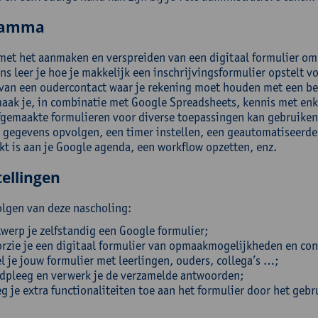
ramma
 met het aanmaken en verspreiden van een digitaal formulier o
s leer je hoe je makkelijk een inschrijvingsformulier opstelt voo
van een oudercontact waar je rekening moet houden met een be
aak je, in combinatie met Google Spreadsheets, kennis met enk
fgemaakte formulieren voor diverse toepassingen kan gebruiken
e gegevens opvolgen, een timer instellen, een geautomatiseerde 
nkt is aan je Google agenda, een workflow opzetten, enz.
ellingen
olgen van deze nascholing:
werp je zelfstandig een Google formulier;
rzie je een digitaal formulier van opmaakmogelijkheden en con
l je jouw formulier met leerlingen, ouders, collega’s …;
dpleeg en verwerk je de verzamelde antwoorden;
g je extra functionaliteiten toe aan het formulier door het gebr