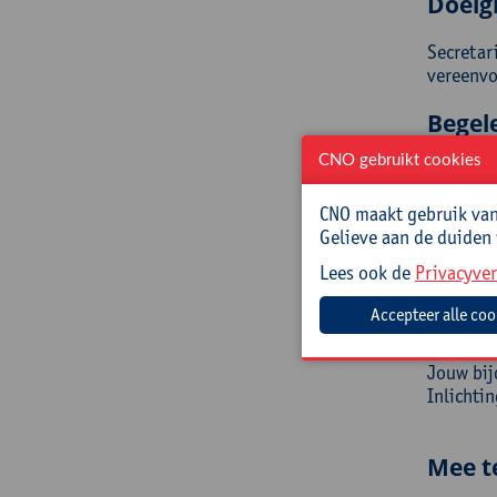
Doelg
Secretar
vereenv
Begel
CNO gebruikt cookies
Mario Ki
CNO maakt gebruik van 
Prakt
Gelieve aan de duiden
Cursusc
Lees ook de
Privacyver
Cursusma
Jouw bij
Inlichti
Mee t