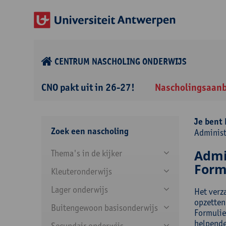
CENTRUM NASCHOLING ONDERWIJS
CNO pakt uit in 26-27!
Nascholingsaan
Je bent 
Zoek een nascholing
Administ
Admi
Thema's in de kijker
Form
Kleuteronderwijs
Lager onderwijs
Het verz
opzetten
Buitengewoon basisonderwijs
Formulier
helpende
Secundair onderwijs