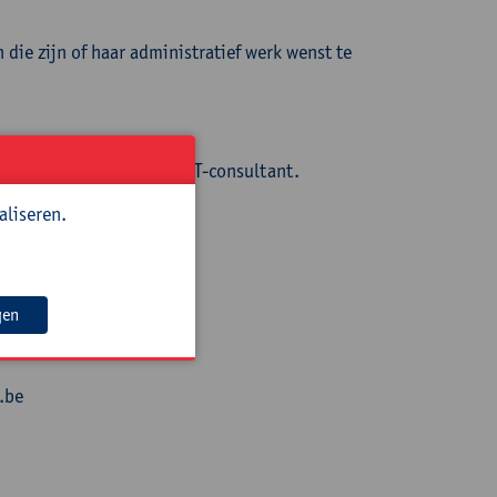
die zijn of haar administratief werk wenst te
ördinator en freelance ICT-consultant.
aliseren.
gen
.be