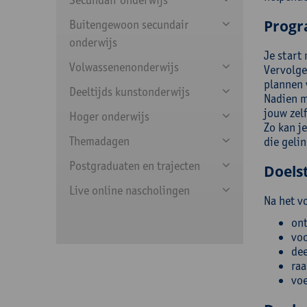
Prog
Buitengewoon secundair
onderwijs
Je start
Volwassenenonderwijs
Vervolgen
plannen 
Deeltijds kunstonderwijs
Nadien m
jouw zel
Hoger onderwijs
Zo kan j
Themadagen
die geli
Postgraduaten en trajecten
Doelst
Live online nascholingen
Na het v
ont
voo
dee
raa
voe