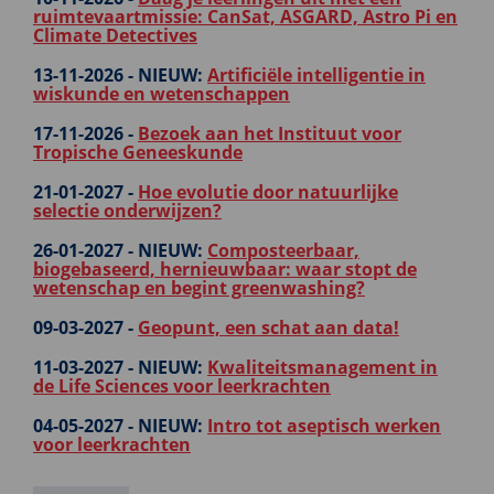
ruimtevaartmissie: CanSat, ASGARD, Astro Pi en
Climate Detectives
13-11-2026 -
NIEUW:
Artificiële intelligentie in
wiskunde en wetenschappen
17-11-2026 -
Bezoek aan het Instituut voor
Tropische Geneeskunde
21-01-2027 -
Hoe evolutie door natuurlijke
selectie onderwijzen?
26-01-2027 -
NIEUW:
Composteerbaar,
biogebaseerd, hernieuwbaar: waar stopt de
wetenschap en begint greenwashing?
09-03-2027 -
Geopunt, een schat aan data!
11-03-2027 -
NIEUW:
Kwaliteitsmanagement in
de Life Sciences voor leerkrachten
04-05-2027 -
NIEUW:
Intro tot aseptisch werken
voor leerkrachten