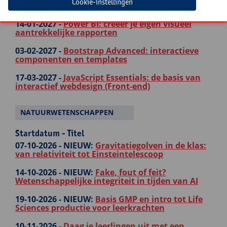
Cookie-instellingen
responsief webdesign
14-01-2027 -
Power BI: creëer je eigen visueel
aantrekkelijke rapporten
03-02-2027 -
Bootstrap Advanced: interactieve
componenten en templates
17-03-2027 -
JavaScript Essentials: de basis van
interactief webdesign (Front-end)
NATUURWETENSCHAPPEN
Startdatum - Titel
07-10-2026 -
NIEUW:
Gravitatiegolven in de klas:
van relativiteit tot Einsteintelescoop
14-10-2026 -
NIEUW:
Fake, fout of feit?
Wetenschappelijke integriteit in tijden van AI
19-10-2026 -
NIEUW:
Basis GMP en intro tot Life
Sciences productie voor leerkrachten
10-11-2026 -
Daag je leerlingen uit met een