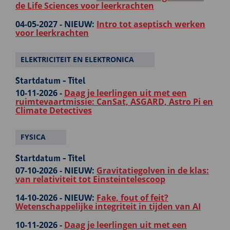
de Life Sciences voor leerkrachten
04-05-2027 -
NIEUW:
Intro tot aseptisch werken
voor leerkrachten
ELEKTRICITEIT EN ELEKTRONICA
Startdatum - Titel
10-11-2026 -
Daag je leerlingen uit met een
ruimtevaartmissie: CanSat, ASGARD, Astro Pi en
Climate Detectives
FYSICA
Startdatum - Titel
07-10-2026 -
NIEUW:
Gravitatiegolven in de klas:
van relativiteit tot Einsteintelescoop
14-10-2026 -
NIEUW:
Fake, fout of feit?
Wetenschappelijke integriteit in tijden van AI
10-11-2026 -
Daag je leerlingen uit met een