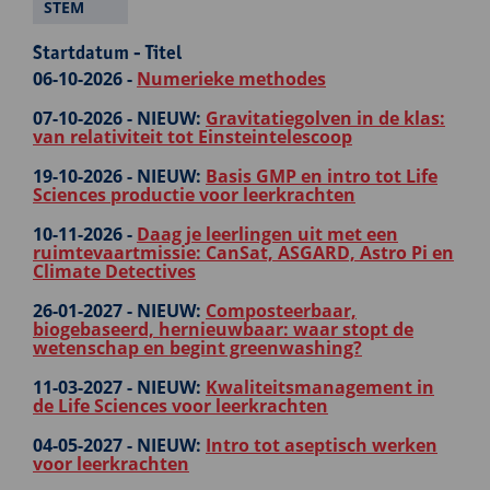
STEM
Startdatum - Titel
06-10-2026 -
Numerieke methodes
07-10-2026 -
NIEUW:
Gravitatiegolven in de klas:
van relativiteit tot Einsteintelescoop
19-10-2026 -
NIEUW:
Basis GMP en intro tot Life
Sciences productie voor leerkrachten
10-11-2026 -
Daag je leerlingen uit met een
ruimtevaartmissie: CanSat, ASGARD, Astro Pi en
Climate Detectives
26-01-2027 -
NIEUW:
Composteerbaar,
biogebaseerd, hernieuwbaar: waar stopt de
wetenschap en begint greenwashing?
11-03-2027 -
NIEUW:
Kwaliteitsmanagement in
de Life Sciences voor leerkrachten
04-05-2027 -
NIEUW:
Intro tot aseptisch werken
voor leerkrachten