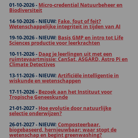
01-10-2026 -
Micro-credential Natuurbeheer en
Biodiversiteit
14-10-2026 -
NIEUW:
Fake, fout of feit?
Wetenschappelijke integriteit in tijden van AI
19-10-2026 -
NIEUW:
Basis GMP en intro tot Life
Sciences productie voor leerkrachten
10-11-2026 -
Daag je leerlingen uit met een
ruimtevaartmissie: CanSat, ASGARD, Astro Pi en
Climate Detectives
13-11-2026 -
NIEUW:
Artificiële intelligentie in
wiskunde en wetenschappen
17-11-2026 -
Bezoek aan het Instituut voor
Tropische Geneeskunde
21-01-2027 -
Hoe evolutie door natuurlijke
selectie onderwijzen?
26-01-2027 -
NIEUW:
Composteerbaar,
biogebaseerd, hernieuwbaar: waar stopt de
wetenschap en begint greenwashing?