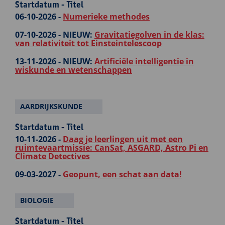
Startdatum - Titel
06-10-2026 -
Numerieke methodes
07-10-2026 -
NIEUW:
Gravitatiegolven in de klas:
van relativiteit tot Einsteintelescoop
13-11-2026 -
NIEUW:
Artificiële intelligentie in
wiskunde en wetenschappen
AARDRIJKSKUNDE
Startdatum - Titel
10-11-2026 -
Daag je leerlingen uit met een
ruimtevaartmissie: CanSat, ASGARD, Astro Pi en
Climate Detectives
09-03-2027 -
Geopunt, een schat aan data!
BIOLOGIE
Startdatum - Titel