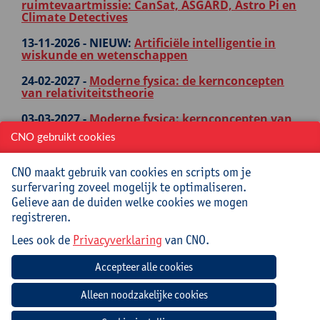
ruimtevaartmissie: CanSat, ASGARD, Astro Pi en
Climate Detectives
13-11-2026 -
NIEUW:
Artificiële intelligentie in
wiskunde en wetenschappen
24-02-2027 -
Moderne fysica: de kernconcepten
van relativiteitstheorie
03-03-2027 -
Moderne fysica: kernconcepten van
kwantummechanica
CNO gebruikt cookies
INFORMATICAWETENSCHAPPEN
CNO maakt gebruik van cookies en scripts om je
surfervaring zoveel mogelijk te optimaliseren.
Startdatum - Titel
Gelieve aan de duiden welke cookies we mogen
06-10-2026 -
Numerieke methodes
registreren.
Lees ook de
23-11-2026 -
Privacyverklaring
HTML en CSS Essentials: basis van
van CNO.
webontwikkeling
06-01-2027 -
Kennismaken met .git, GitHub en
GitHub Classroom
11-01-2027 -
Bootstrap Essentials: de basis van