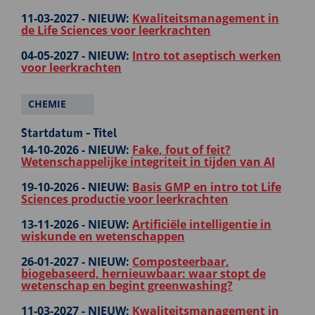
11-03-2027 -
NIEUW:
Kwaliteitsmanagement in
de Life Sciences voor leerkrachten
04-05-2027 -
NIEUW:
Intro tot aseptisch werken
voor leerkrachten
CHEMIE
Startdatum - Titel
14-10-2026 -
NIEUW:
Fake, fout of feit?
Wetenschappelijke integriteit in tijden van AI
19-10-2026 -
NIEUW:
Basis GMP en intro tot Life
Sciences productie voor leerkrachten
13-11-2026 -
NIEUW:
Artificiële intelligentie in
wiskunde en wetenschappen
26-01-2027 -
NIEUW:
Composteerbaar,
biogebaseerd, hernieuwbaar: waar stopt de
wetenschap en begint greenwashing?
11-03-2027 -
NIEUW:
Kwaliteitsmanagement in