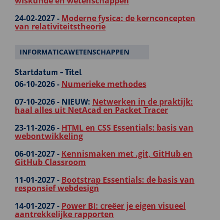
wiskunde en wetenschappen
24-02-2027 -
Moderne fysica: de kernconcepten
van relativiteitstheorie
INFORMATICAWETENSCHAPPEN
Startdatum - Titel
06-10-2026 -
Numerieke methodes
07-10-2026 -
NIEUW:
Netwerken in de praktijk:
haal alles uit NetAcad en Packet Tracer
23-11-2026 -
HTML en CSS Essentials: basis van
webontwikkeling
06-01-2027 -
Kennismaken met .git, GitHub en
GitHub Classroom
11-01-2027 -
Bootstrap Essentials: de basis van
responsief webdesign
14-01-2027 -
Power BI: creëer je eigen visueel
aantrekkelijke rapporten