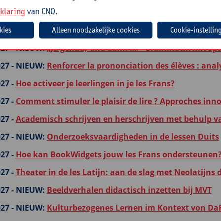
klaring
van CNO.
27 -
NIEUW:
Apprendre autrement en combinant les diffé
ast
Cookie-instellin
27 -
NIEUW:
„Ja genau, und dann …!“ Grammatik mit Spa
27 -
NIEUW:
Renforcer la prononciation des élèves : analy
27 -
Hoe activeer je leerlingen in je les Frans?
27 -
Comment stimuler le plaisir de lire ? Approches in
27 -
Academisch schrijven en herschrijven met behulp va
27 -
NIEUW:
Onderzoeksvaardigheden in de lessen Duits
27 -
Hoe kan BookWidgets jouw les Frans ondersteunen
27 -
Theater in de les Latijn: aan de slag met Neolatijns
27 -
NIEUW:
Beeldverhalen didactisch inzetten bij MVT
27 -
NIEUW:
Kulturbezogenes Lernen im Kontext von DaF