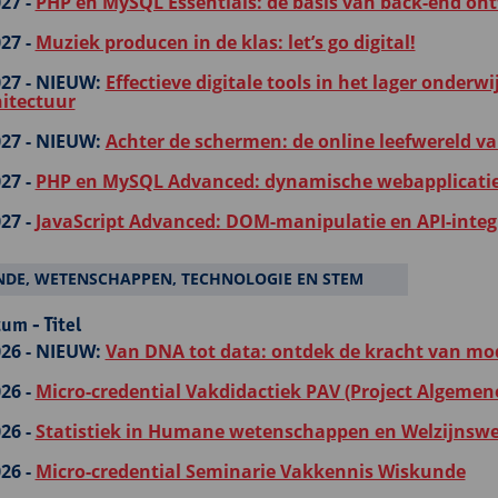
27 -
PHP en MySQL Essentials: de basis van back-end on
27 -
Muziek producen in de klas: let’s go digital!
27 -
NIEUW:
Effectieve digitale tools in het lager onderw
hitectuur
27 -
NIEUW:
Achter de schermen: de online leefwereld va
27 -
PHP en MySQL Advanced: dynamische webapplicatie
27 -
JavaScript Advanced: DOM-manipulatie en API-integr
DE, WETENSCHAPPEN, TECHNOLOGIE EN STEM
um - Titel
26 -
NIEUW:
Van DNA tot data: ontdek de kracht van mod
26 -
Micro-credential Vakdidactiek PAV (Project Algemen
26 -
Statistiek in Humane wetenschappen en Welzijnsw
26 -
Micro-credential Seminarie Vakkennis Wiskunde