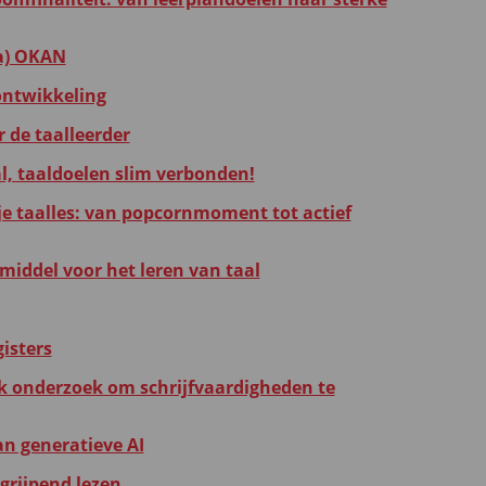
na) OKAN
ontwikkeling
 de taalleerder
l, taaldoelen slim verbonden!
je taalles: van popcornmoment tot actief
middel voor het leren van taal
gisters
jk onderzoek om schrijfvaardigheden te
n generatieve AI
grijpend lezen