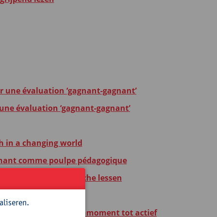
ur une évaluation ‘gagnant-gagnant’
 une évaluation ‘gagnant-gagnant’
h in a changing world
eignant comme poulpe pédagogique
kvormen voor dynamische lessen
tieve werkvormen
aliseren.
je taalles: van popcornmoment tot actief