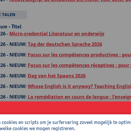
 TALEN
um - Titel
26 -
Micro-credential Literatuur en onderwijs
26 -
NIEUW:
Tag der deutschen Sprache 2026
26 -
NIEUW:
Focus sur les compétences productives : po
26 -
NIEUW:
Focus sur les compétences réceptives : pour
26 -
NIEUW:
Dag van het Spaans 2026
26 -
NIEUW:
Whose English is it anyway? Teaching Englis
26 -
NIEUW:
La remédiation en cours de langue : l’ens
26 -
NIEUW:
Frans met flair: muzische en creatieve wer
26 -
NIEUW:
Actief aan de slag in je les Engels met crea
cookies en scripts om je surfervaring zoveel mogelijk te optim
 welke cookies we mogen registreren.
27 -
NIEUW:
AI-opener: meer doen met een kennisclip in 