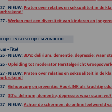
27 -
NIEUW:
Praten over relaties en seksualiteit in de kl
orbrekend!
27 -
Werken met een diversiteit van kinderen en jongeren:
ELIJKE EN GEESTELIJKE GEZONDHEID
um - Titel
26 -
NIEUW:
3D's: delirium, dementie, depressie: waar s
26 -
Opleiding tot moderator Herstelgericht Groepsover
27 -
NIEUW:
Praten over relaties en seksualiteit in de kl
orbrekend!
27 -
Gehoorzorg en preventie: HoorLINK als krachtig edu
27 -
3D's: delirium, dementie, depressie: waar staan we? 
27 -
NIEUW:
Achter de schermen: de online leefwereld va