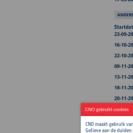
ANDERE
Startdat
23-09-20
16-10-20
22-10-20
09-11-20
13-11-20
18-11-20
20-11-20
24-11-20
CNO gebruikt cookies
27-11-20
CNO maakt gebruik van 
Gelieve aan de duiden
25-01-20