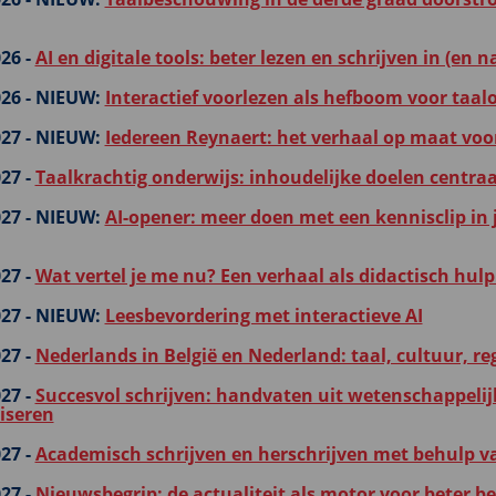
26 -
AI en digitale tools: beter lezen en schrijven in (en 
26 -
NIEUW:
Interactief voorlezen als hefboom voor taal
27 -
NIEUW:
Iedereen Reynaert: het verhaal op maat voor
27 -
Taalkrachtig onderwijs: inhoudelijke doelen centraa
27 -
NIEUW:
AI-opener: meer doen met een kennisclip in 
27 -
Wat vertel je me nu? Een verhaal als didactisch hulp
27 -
NIEUW:
Leesbevordering met interactieve AI
27 -
Nederlands in België en Nederland: taal, cultuur, re
27 -
Succesvol schrijven: handvaten uit wetenschappeli
iseren
27 -
Academisch schrijven en herschrijven met behulp va
27 -
Nieuwsbegrip: de actualiteit als motor voor beter be