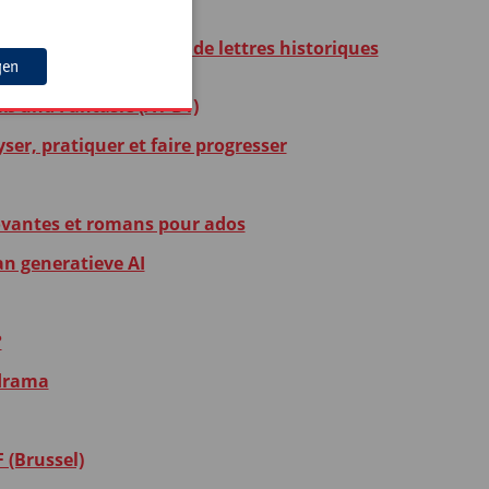
rentes compétences : de lettres historiques
gen
ß und Fantasie (A1-B1)
ser, pratiquer et faire progresser
novantes et romans pour ados
n generatieve AI
?
 drama
 (Brussel)