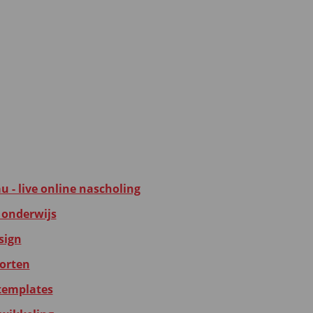
u - live online nascholing
 onderwijs
sign
porten
templates