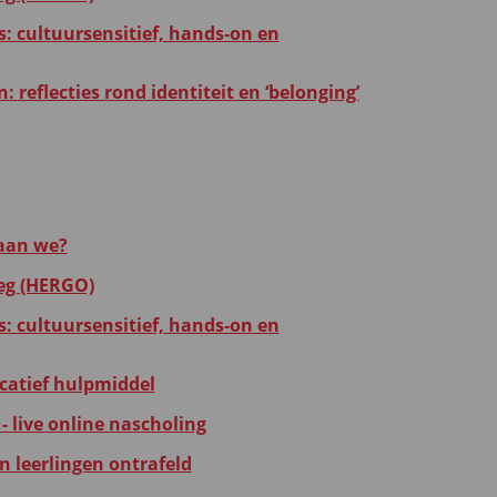
as: cultuursensitief, hands-on en
 reflecties rond identiteit en ‘belonging’
taan we?
leg (HERGO)
as: cultuursensitief, hands-on en
catief hulpmiddel
- live online nascholing
n leerlingen ontrafeld