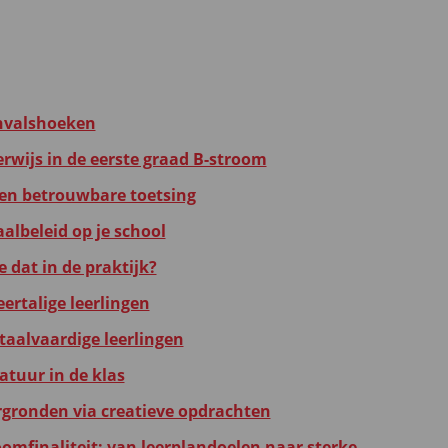
invalshoeken
erwijs in de eerste graad B-stroom
 en betrouwbare toetsing
albeleid op je school
 dat in de praktijk?
ertalige leerlingen
aalvaardige leerlingen
atuur in de klas
rgronden via creatieve opdrachten
omfinaliteit: van leerplandoelen naar sterke