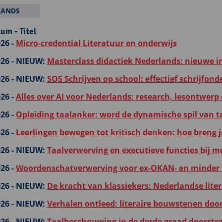
LANDS
um - Titel
26 -
Micro-credential Literatuur en onderwijs
26 -
NIEUW:
Masterclass didactiek Nederlands: nieuwe 
26 -
NIEUW:
SOS Schrijven op school: effectief schrijfond
26 -
Alles over AI voor Nederlands: research, lesontwerp
26 -
Opleiding taalanker: word de dynamische spil van ta
26 -
Leerlingen bewegen tot kritisch denken: hoe breng je
26 -
NIEUW:
Taalverwerving en executieve functies bij me
26 -
Woordenschatverwerving voor ex-OKAN- en minder t
26 -
NIEUW:
De kracht van klassiekers: Nederlandse liter
26 -
NIEUW:
Verhalen ontleed: literaire bouwstenen doo
26 -
NIEUW:
Taalbeschouwing in de derde graad doorstro