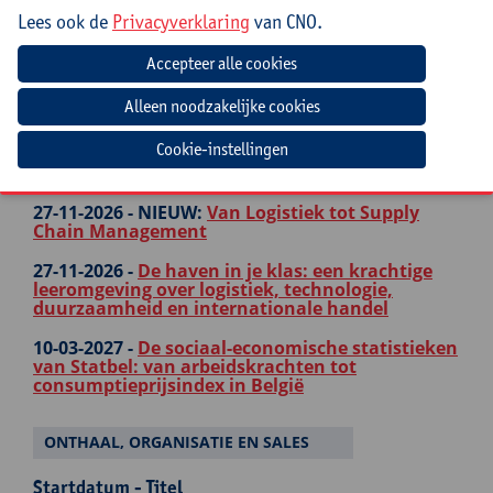
LOGISTIEK
Lees ook de
Privacyverklaring
van CNO.
Startdatum - Titel
26-10-2026 -
NIEUW:
Klasmanagement in de
praktijkvakken: meer flow en focus via
functionele routines
Cookie-instellingen
16-11-2026 -
Taalontwikkelend lesgeven: de
sleutel tot succes in élk vak
27-11-2026 -
NIEUW:
Van Logistiek tot Supply
Chain Management
27-11-2026 -
De haven in je klas: een krachtige
leeromgeving over logistiek, technologie,
duurzaamheid en internationale handel
10-03-2027 -
De sociaal-economische statistieken
van Statbel: van arbeidskrachten tot
consumptieprijsindex in België
ONTHAAL, ORGANISATIE EN SALES
Startdatum - Titel