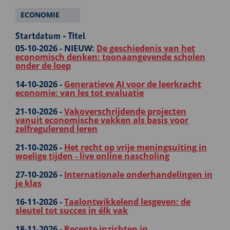
ECONOMIE
Startdatum - Titel
05-10-2026 -
NIEUW:
De geschiedenis van het
economisch denken: toonaangevende scholen
onder de loep
14-10-2026 -
Generatieve AI voor de leerkracht
economie: van les tot evaluatie
21-10-2026 -
Vakoverschrijdende projecten
vanuit economische vakken als basis voor
zelfregulerend leren
21-10-2026 -
Het recht op vrije meningsuiting in
woelige tijden - live online nascholing
27-10-2026 -
Internationale onderhandelingen in
je klas
16-11-2026 -
Taalontwikkelend lesgeven: de
sleutel tot succes in élk vak
18-11-2026 -
Recente inzichten in