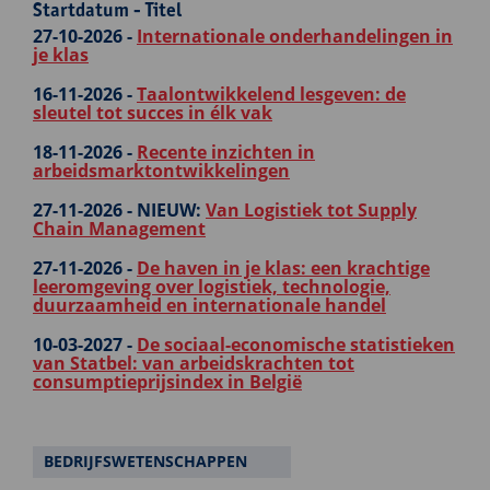
Startdatum - Titel
27-10-2026 -
Internationale onderhandelingen in
je klas
16-11-2026 -
Taalontwikkelend lesgeven: de
sleutel tot succes in élk vak
18-11-2026 -
Recente inzichten in
arbeidsmarktontwikkelingen
27-11-2026 -
NIEUW:
Van Logistiek tot Supply
Chain Management
27-11-2026 -
De haven in je klas: een krachtige
leeromgeving over logistiek, technologie,
duurzaamheid en internationale handel
10-03-2027 -
De sociaal-economische statistieken
van Statbel: van arbeidskrachten tot
consumptieprijsindex in België
BEDRIJFSWETENSCHAPPEN