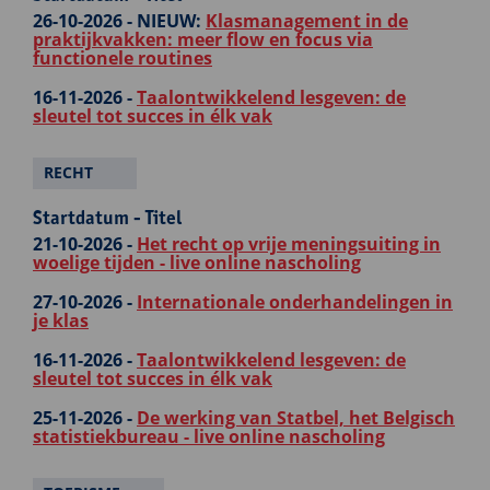
26-10-2026 -
NIEUW:
Klasmanagement in de
praktijkvakken: meer flow en focus via
functionele routines
16-11-2026 -
Taalontwikkelend lesgeven: de
sleutel tot succes in élk vak
RECHT
Startdatum - Titel
21-10-2026 -
Het recht op vrije meningsuiting in
woelige tijden - live online nascholing
27-10-2026 -
Internationale onderhandelingen in
je klas
16-11-2026 -
Taalontwikkelend lesgeven: de
sleutel tot succes in élk vak
25-11-2026 -
De werking van Statbel, het Belgisch
statistiekbureau - live online nascholing