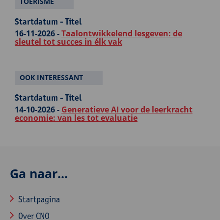
TOERISME
Startdatum - Titel
16-11-2026 -
Taalontwikkelend lesgeven: de
sleutel tot succes in élk vak
OOK INTERESSANT
Startdatum - Titel
14-10-2026 -
Generatieve AI voor de leerkracht
economie: van les tot evaluatie
Ga naar...
Startpagina
Over CNO