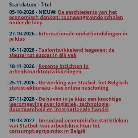
Startdatum - Titel
05-10-2026 -
NIEUW:
De geschiedenis van het
economisch denken: toonaangevende scholen
onder de loep
27-10-2026 -
Internationale onderhandelingen in
je klas
16-11-2026 -
Taalontwikkelend lesgeven: de
sleutel tot succes in élk vak
18-11-2026 -
Recente inzichten in
arbeidsmarktontwikkelingen
25-11-2026 -
De werking van Statbel, het Belgisch
statistiekbureau - live online nascholing
27-11-2026 -
De haven in je klas: een krachtige
leeromgeving over logistiek, technologie,
duurzaamheid en internationale handel
10-03-2027 -
De sociaal-economische statistieken
van Statbel: van arbeidskrachten tot
consumptieprijsindex in België