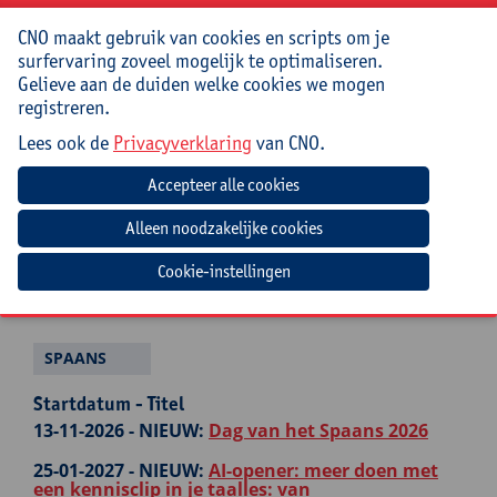
Approches innovantes et romans pour ados
CNO maakt gebruik van cookies en scripts om je
surfervaring zoveel mogelijk te optimaliseren.
NEDERLANDS
Gelieve aan de duiden welke cookies we mogen
registreren.
Startdatum - Titel
Lees ook de
Privacyverklaring
van CNO.
25-01-2027 -
NIEUW:
AI-opener: meer doen met
een kennisclip in je taalles: van
popcornmoment tot actief leren
17-02-2027 -
Nederlands in België en Nederland:
taal, cultuur, registers
Cookie-instellingen
01-03-2027 -
Taalzwakke leerlingen in je klas?
Werk met klare taal en digitale tools!
SPAANS
Startdatum - Titel
13-11-2026 -
NIEUW:
Dag van het Spaans 2026
25-01-2027 -
NIEUW:
AI-opener: meer doen met
een kennisclip in je taalles: van