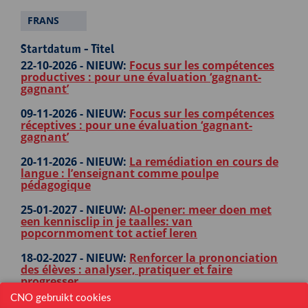
FRANS
Startdatum - Titel
22-10-2026 -
NIEUW:
Focus sur les compétences
productives : pour une évaluation ‘gagnant-
gagnant’
09-11-2026 -
NIEUW:
Focus sur les compétences
réceptives : pour une évaluation ‘gagnant-
gagnant’
20-11-2026 -
NIEUW:
La remédiation en cours de
langue : l’enseignant comme poulpe
pédagogique
25-01-2027 -
NIEUW:
AI-opener: meer doen met
een kennisclip in je taalles: van
popcornmoment tot actief leren
18-02-2027 -
NIEUW:
Renforcer la prononciation
des élèves : analyser, pratiquer et faire
progresser
CNO gebruikt cookies
24-02-2027 -
Comment stimuler le plaisir de lire ?