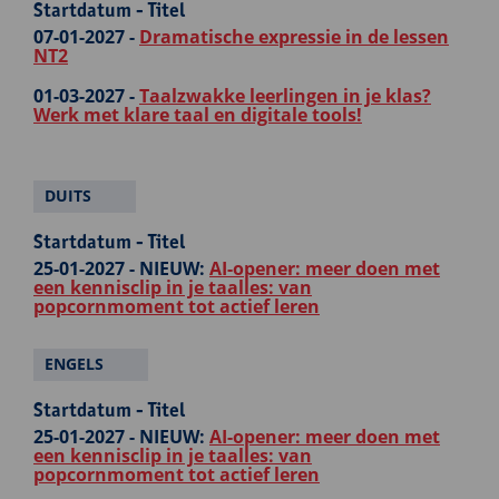
Startdatum - Titel
07-01-2027 -
Dramatische expressie in de lessen
NT2
01-03-2027 -
Taalzwakke leerlingen in je klas?
Werk met klare taal en digitale tools!
DUITS
Startdatum - Titel
25-01-2027 -
NIEUW:
AI-opener: meer doen met
een kennisclip in je taalles: van
popcornmoment tot actief leren
ENGELS
Startdatum - Titel
25-01-2027 -
NIEUW:
AI-opener: meer doen met
een kennisclip in je taalles: van
popcornmoment tot actief leren