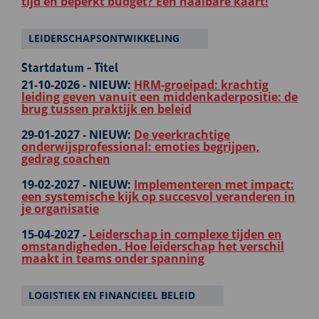
tijd en beperkt budget? Een haalbare kaart!
LEIDERSCHAPSONTWIKKELING
Startdatum - Titel
21-10-2026 -
NIEUW:
HRM-groeipad: krachtig
leiding geven vanuit een middenkaderpositie: de
brug tussen praktijk en beleid
29-01-2027 -
NIEUW:
De veerkrachtige
onderwijsprofessional: emoties begrijpen,
gedrag coachen
19-02-2027 -
NIEUW:
Implementeren met impact:
een systemische kijk op succesvol veranderen in
je organisatie
15-04-2027 -
Leiderschap in complexe tijden en
omstandigheden. Hoe leiderschap het verschil
maakt in teams onder spanning
LOGISTIEK EN FINANCIEEL BELEID