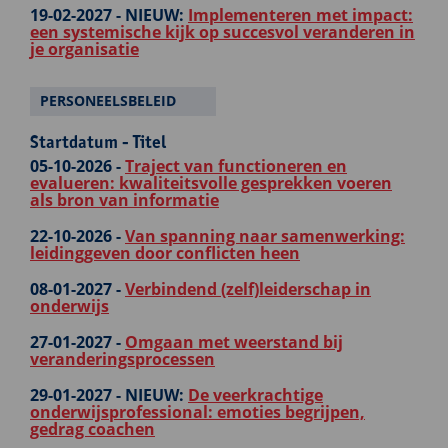
19-02-2027 -
NIEUW:
Implementeren met impact:
een systemische kijk op succesvol veranderen in
je organisatie
PERSONEELSBELEID
Startdatum - Titel
05-10-2026 -
Traject van functioneren en
evalueren: kwaliteitsvolle gesprekken voeren
als bron van informatie
22-10-2026 -
Van spanning naar samenwerking:
leidinggeven door conflicten heen
08-01-2027 -
Verbindend (zelf)leiderschap in
onderwijs
27-01-2027 -
Omgaan met weerstand bij
veranderingsprocessen
29-01-2027 -
NIEUW:
De veerkrachtige
onderwijsprofessional: emoties begrijpen,
gedrag coachen