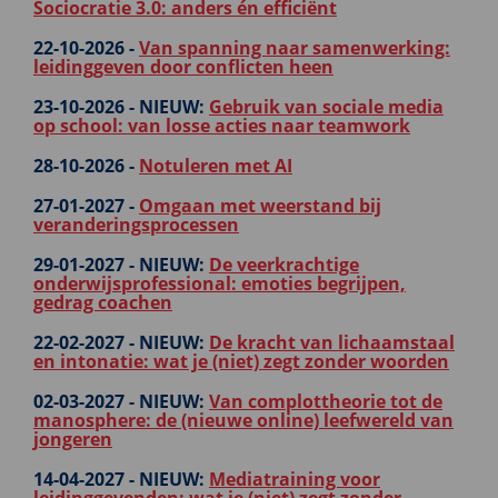
Sociocratie 3.0: anders én efficiënt
22-10-2026 -
Van spanning naar samenwerking:
leidinggeven door conflicten heen
23-10-2026 -
NIEUW:
Gebruik van sociale media
op school: van losse acties naar teamwork
28-10-2026 -
Notuleren met AI
27-01-2027 -
Omgaan met weerstand bij
veranderingsprocessen
29-01-2027 -
NIEUW:
De veerkrachtige
onderwijsprofessional: emoties begrijpen,
gedrag coachen
22-02-2027 -
NIEUW:
De kracht van lichaamstaal
en intonatie: wat je (niet) zegt zonder woorden
02-03-2027 -
NIEUW:
Van complottheorie tot de
manosphere: de (nieuwe online) leefwereld van
jongeren
14-04-2027 -
NIEUW:
Mediatraining voor