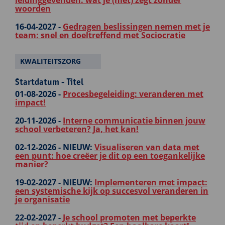
leidinggevenden: wat je (niet) zegt zonder
woorden
16-04-2027 -
Gedragen beslissingen nemen met je
team: snel en doeltreffend met Sociocratie
KWALITEITSZORG
Startdatum - Titel
01-08-2026 -
Procesbegeleiding: veranderen met
impact!
20-11-2026 -
Interne communicatie binnen jouw
school verbeteren? Ja, het kan!
02-12-2026 -
NIEUW:
Visualiseren van data met
een punt: hoe creëer je dit op een toegankelijke
manier?
19-02-2027 -
NIEUW:
Implementeren met impact:
een systemische kijk op succesvol veranderen in
je organisatie
22-02-2027 -
Je school promoten met beperkte