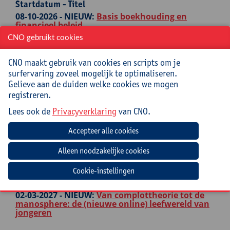
Startdatum - Titel
08-10-2026 -
NIEUW:
Basis boekhouding en
financieel beleid
CNO gebruikt cookies
18-11-2026 -
Excel voor beginners
25-02-2027 -
Excel voor gevorderden
CNO maakt gebruik van cookies en scripts om je
surfervaring zoveel mogelijk te optimaliseren.
03-05-2027 -
Excel voor experten
Gelieve aan de duiden welke cookies we mogen
registreren.
ONDERWIJSKUNDIG LEIDERSCHAP
Lees ook de
Privacyverklaring
van CNO.
Startdatum - Titel
27-10-2026 -
NIEUW:
Onderwijskundig
leiderschap met impact
03-12-2026 -
Futiliteitsidee bij jongeren: wat kan
Cookie-instellingen
je doen als leerkracht om dit te doorbreken?
02-03-2027 -
NIEUW:
Van complottheorie tot de
manosphere: de (nieuwe online) leefwereld van
jongeren