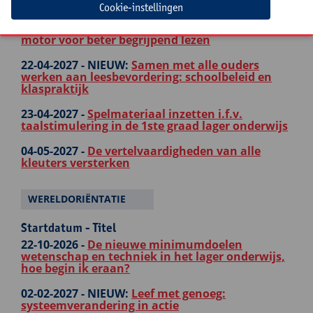
sterke leerkrachtvaardigheid
Cookie-instellingen
17-03-2027 -
Nieuwsbegrip: de actualiteit als
motor voor beter begrijpend lezen
22-04-2027 -
NIEUW:
Samen met alle ouders
werken aan leesbevordering: schoolbeleid en
klaspraktijk
23-04-2027 -
Spelmateriaal inzetten i.f.v.
taalstimulering in de 1ste graad lager onderwijs
04-05-2027 -
De vertelvaardigheden van alle
kleuters versterken
WERELDORIËNTATIE
Startdatum - Titel
22-10-2026 -
De nieuwe minimumdoelen
wetenschap en techniek in het lager onderwijs,
hoe begin ik eraan?
02-02-2027 -
NIEUW:
Leef met genoeg:
systeemverandering in actie