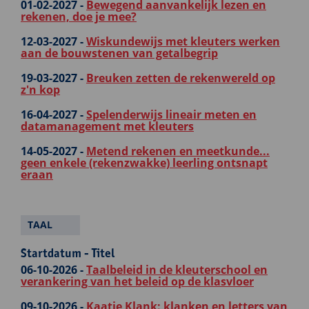
01-02-2027 -
Bewegend aanvankelijk lezen en
rekenen, doe je mee?
12-03-2027 -
Wiskundewijs met kleuters werken
aan de bouwstenen van getalbegrip
19-03-2027 -
Breuken zetten de rekenwereld op
z'n kop
16-04-2027 -
Spelenderwijs lineair meten en
datamanagement met kleuters
14-05-2027 -
Metend rekenen en meetkunde...
geen enkele (rekenzwakke) leerling ontsnapt
eraan
TAAL
Startdatum - Titel
06-10-2026 -
Taalbeleid in de kleuterschool en
verankering van het beleid op de klasvloer
09-10-2026 -
Kaatje Klank: klanken en letters van