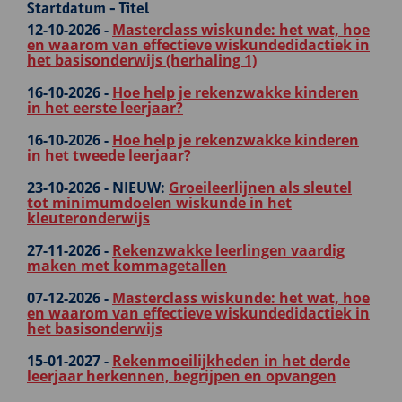
Startdatum - Titel
12-10-2026 -
Masterclass wiskunde: het wat, hoe
en waarom van effectieve wiskundedidactiek in
het basisonderwijs (herhaling 1)
16-10-2026 -
Hoe help je rekenzwakke kinderen
in het eerste leerjaar?
16-10-2026 -
Hoe help je rekenzwakke kinderen
in het tweede leerjaar?
23-10-2026 -
NIEUW:
Groeileerlijnen als sleutel
tot minimumdoelen wiskunde in het
kleuteronderwijs
27-11-2026 -
Rekenzwakke leerlingen vaardig
maken met kommagetallen
07-12-2026 -
Masterclass wiskunde: het wat, hoe
en waarom van effectieve wiskundedidactiek in
het basisonderwijs
15-01-2027 -
Rekenmoeilijkheden in het derde
leerjaar herkennen, begrijpen en opvangen