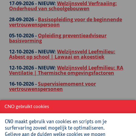
17-09-2026 -
NIEUW:
Welzijnsveld Verfraaiing:
Onderhoud van schoolgebouwen
28-09-2026 -
Basisopleiding voor de beginnende
vertrouwenspersoon
05-10-2026 -
Opleiding preventieadviseur
basisvorming
12-10-2026 -
NIEUW:
Welzijnsveld Leefmilieu:
Asbest op school | Lawaai en akoestiek
12-10-2026 -
NIEUW:
Welzijnsveld Leefmilieu: RA
Ventilatie | Thermische omgevingsfactoren
16-10-2026 -
Supervisiemoment voor
vertrouwenspersonen
CNO gebruikt cookies
CNO maakt gebruik van cookies en scripts om je
Ga naar...
surfervaring zoveel mogelijk te optimaliseren.
Gelieve aan de duiden welke cookies we mogen