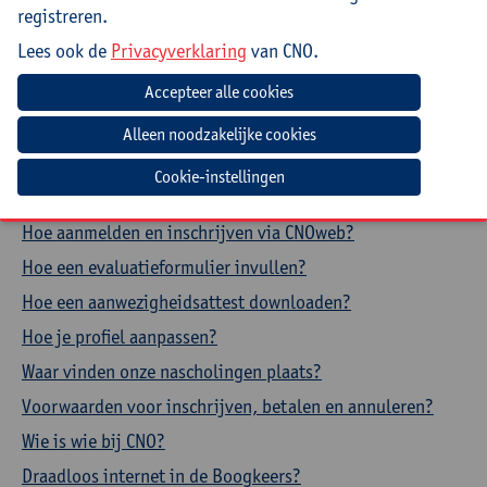
Startpagina
registreren.
Over CNO
Lees ook de
Privacyverklaring
van CNO.
Contacteer CNO
Veelgestelde vragen
Cookie-instellingen
Hoe aanmelden en inschrijven via CNOweb?
Hoe een evaluatieformulier invullen?
Hoe een aanwezigheidsattest downloaden?
Hoe je profiel aanpassen?
Waar vinden onze nascholingen plaats?
Voorwaarden voor inschrijven, betalen en annuleren?
Wie is wie bij CNO?
Draadloos internet in de Boogkeers?