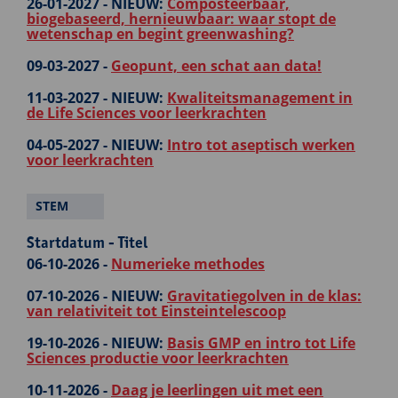
26-01-2027 -
NIEUW:
Composteerbaar,
biogebaseerd, hernieuwbaar: waar stopt de
wetenschap en begint greenwashing?
09-03-2027 -
Geopunt, een schat aan data!
11-03-2027 -
NIEUW:
Kwaliteitsmanagement in
de Life Sciences voor leerkrachten
04-05-2027 -
NIEUW:
Intro tot aseptisch werken
voor leerkrachten
STEM
Startdatum - Titel
06-10-2026 -
Numerieke methodes
07-10-2026 -
NIEUW:
Gravitatiegolven in de klas:
van relativiteit tot Einsteintelescoop
19-10-2026 -
NIEUW:
Basis GMP en intro tot Life
Sciences productie voor leerkrachten
10-11-2026 -
Daag je leerlingen uit met een