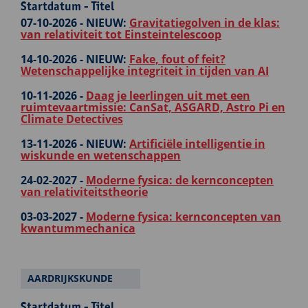
Startdatum - Titel
07-10-2026 -
NIEUW:
Gravitatiegolven in de klas:
van relativiteit tot Einsteintelescoop
14-10-2026 -
NIEUW:
Fake, fout of feit?
Wetenschappelijke integriteit in tijden van AI
10-11-2026 -
Daag je leerlingen uit met een
ruimtevaartmissie: CanSat, ASGARD, Astro Pi en
Climate Detectives
13-11-2026 -
NIEUW:
Artificiële intelligentie in
wiskunde en wetenschappen
24-02-2027 -
Moderne fysica: de kernconcepten
van relativiteitstheorie
03-03-2027 -
Moderne fysica: kernconcepten van
kwantummechanica
AARDRIJKSKUNDE
Startdatum - Titel