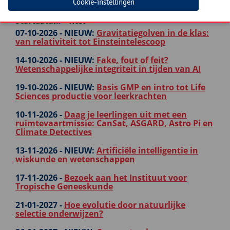
Cookie-instellingen
Startdatum - Titel
07-10-2026 -
NIEUW:
Gravitatiegolven in de klas:
van relativiteit tot Einsteintelescoop
14-10-2026 -
NIEUW:
Fake, fout of feit?
Wetenschappelijke integriteit in tijden van AI
19-10-2026 -
NIEUW:
Basis GMP en intro tot Life
Sciences productie voor leerkrachten
10-11-2026 -
Daag je leerlingen uit met een
ruimtevaartmissie: CanSat, ASGARD, Astro Pi en
Climate Detectives
13-11-2026 -
NIEUW:
Artificiële intelligentie in
wiskunde en wetenschappen
17-11-2026 -
Bezoek aan het Instituut voor
Tropische Geneeskunde
21-01-2027 -
Hoe evolutie door natuurlijke
selectie onderwijzen?