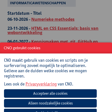
INFORMATICAWETENSCHAPPEN
Startdatum - Titel
06-10-2026 -
Numerieke methodes
23-11-2026 -
HTML en CSS Essentials: basis van
webontwikkeling
06-01-2027 -
Kennismaken met .git, GitHub en
GitHub Classroom
CNO gebruikt cookies
11-01-2027 -
Bootstrap Essentials: de basis van
responsief webdesign
CNO maakt gebruik van cookies en scripts om je
surfervaring zoveel mogelijk te optimaliseren.
14-01-2027 -
Power BI: creëer je eigen visueel
Gelieve aan de duiden welke cookies we mogen
aantrekkelijke rapporten
registreren.
03-02-2027 -
Bootstrap Advanced: interactieve
Lees ook de
Privacyverklaring
van CNO.
componenten en templates
17-03-2027 -
JavaScript Essentials: de basis van
interactief webdesign (Front-end)
NATUURWETENSCHAPPEN