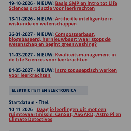
19-10-2026 -
NIEUW:
Basis GMP en intro tot Life
Sciences productie voor leerkrachten
13-11-2026 -
NIEUW:
Artificiële intelligentie in
wiskunde en wetenschappen
26-01-2027 -
NIEUW:
Composteerbaar,
biogebaseerd, hernieuwbaar: waar stopt de
wetenschap en begint greenwashing?
11-03-2027 -
NIEUW:
Kwaliteitsmanagement in
de Life Sciences voor leerkrachten
04-05-2027 -
NIEUW:
Intro tot aseptisch werken
voor leerkrachten
ELEKTRICITEIT EN ELEKTRONICA
Startdatum - Titel
10-11-2026 -
Daag je leerlingen uit met een
ruimtevaartmissie: CanSat, ASGARD, Astro Pi en
Climate Detectives