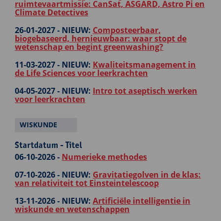
ruimtevaartmissie: CanSat, ASGARD, Astro Pi en
Climate Detectives
26-01-2027 -
NIEUW:
Composteerbaar,
biogebaseerd, hernieuwbaar: waar stopt de
wetenschap en begint greenwashing?
11-03-2027 -
NIEUW:
Kwaliteitsmanagement in
de Life Sciences voor leerkrachten
04-05-2027 -
NIEUW:
Intro tot aseptisch werken
voor leerkrachten
WISKUNDE
Startdatum - Titel
06-10-2026 -
Numerieke methodes
07-10-2026 -
NIEUW:
Gravitatiegolven in de klas:
van relativiteit tot Einsteintelescoop
13-11-2026 -
NIEUW:
Artificiële intelligentie in
wiskunde en wetenschappen