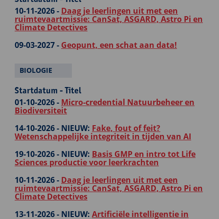
10-11-2026 -
Daag je leerlingen uit met een
ruimtevaartmissie: CanSat, ASGARD, Astro Pi en
Climate Detectives
09-03-2027 -
Geopunt, een schat aan data!
BIOLOGIE
Startdatum - Titel
01-10-2026 -
Micro-credential Natuurbeheer en
Biodiversiteit
14-10-2026 -
NIEUW:
Fake, fout of feit?
Wetenschappelijke integriteit in tijden van AI
19-10-2026 -
NIEUW:
Basis GMP en intro tot Life
Sciences productie voor leerkrachten
10-11-2026 -
Daag je leerlingen uit met een
ruimtevaartmissie: CanSat, ASGARD, Astro Pi en
Climate Detectives
13-11-2026 -
NIEUW:
Artificiële intelligentie in