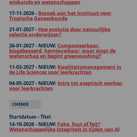
wiskunde en wetenschappen
17-11-2026 -
Bezoek aan het Instituut voor
Tropische Geneeskunde
21-01-2027 -
Hoe evolutie door natuurlijke
selectie onderwijzen?
26-01-2027 -
NIEUW:
Composteerbaar,
biogebaseerd, hernieuwbaar: waar stopt de
wetenschap en begint greenwashing?
11-03-2027 -
NIEUW:
Kwaliteitsmanagement in
de Life Sciences voor leerkrachten
04-05-2027 -
NIEUW:
Intro tot aseptisch werken
voor leerkrachten
CHEMIE
Startdatum - Titel
14-10-2026 -
NIEUW:
Fake, fout of feit?
Wetenschappelijke integriteit in tijden van AI