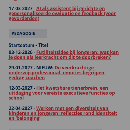
17-03-2027 -
AI als assistent bij gerichte en
gepersonaliseerde evaluatie en feedback (voor
gevorderden)
PEDAGOGIE
Startdatum - Titel
03-12-2026 -
Futiliteitsidee bij jongeren: wat kan
je doen als leerkracht om dit te doorbreken?
29-01-2027 -
NIEUW:
De veerkrachtige
onderwijsprofessional: emoties begrijpen,
gedrag coachen
12-03-2027 -
Het kwetsbare tienerbrein, een
uitdaging voor vereiste executieve functies op
school
22-04-2027 -
Werken met een diversiteit van
kinderen en jongeren: reflecties rond identiteit
en ‘belonging’