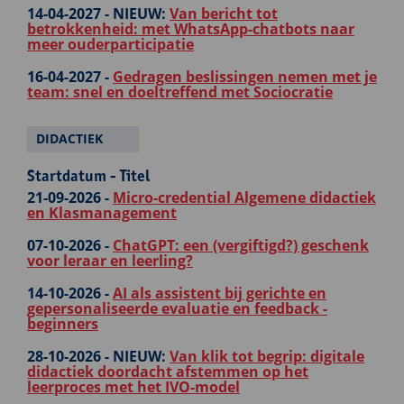
14-04-2027 -
NIEUW:
Van bericht tot
betrokkenheid: met WhatsApp-chatbots naar
meer ouderparticipatie
16-04-2027 -
Gedragen beslissingen nemen met je
team: snel en doeltreffend met Sociocratie
DIDACTIEK
Startdatum - Titel
21-09-2026 -
Micro-credential Algemene didactiek
en Klasmanagement
07-10-2026 -
ChatGPT: een (vergiftigd?) geschenk
voor leraar en leerling?
14-10-2026 -
AI als assistent bij gerichte en
gepersonaliseerde evaluatie en feedback -
beginners
28-10-2026 -
NIEUW:
Van klik tot begrip: digitale
didactiek doordacht afstemmen op het
leerproces met het IVO-model