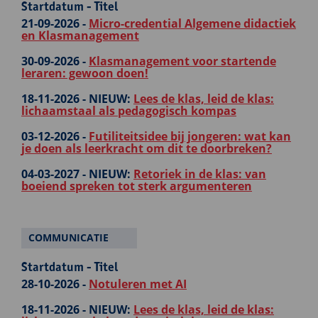
Startdatum - Titel
21-09-2026 -
Micro-credential Algemene didactiek
en Klasmanagement
30-09-2026 -
Klasmanagement voor startende
leraren: gewoon doen!
18-11-2026 -
NIEUW:
Lees de klas, leid de klas:
lichaamstaal als pedagogisch kompas
03-12-2026 -
Futiliteitsidee bij jongeren: wat kan
je doen als leerkracht om dit te doorbreken?
04-03-2027 -
NIEUW:
Retoriek in de klas: van
boeiend spreken tot sterk argumenteren
COMMUNICATIE
Startdatum - Titel
28-10-2026 -
Notuleren met AI
18-11-2026 -
NIEUW:
Lees de klas, leid de klas: