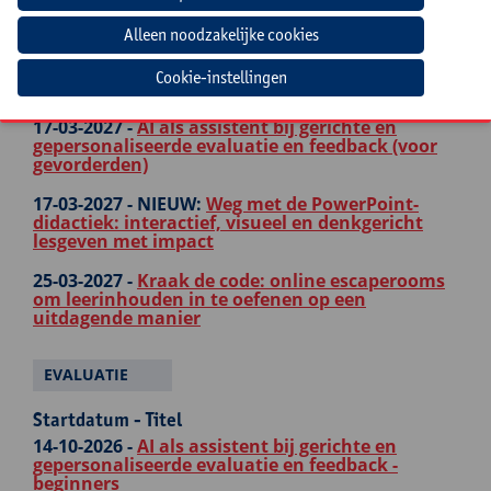
04-03-2027 -
NIEUW:
Retoriek in de klas: van
boeiend spreken tot sterk argumenteren
11-03-2027 -
Ontwerp zelf effectieve kennisclips,
Cookie-instellingen
instructiefilms en animatievideo’s
17-03-2027 -
AI als assistent bij gerichte en
gepersonaliseerde evaluatie en feedback (voor
gevorderden)
17-03-2027 -
NIEUW:
Weg met de PowerPoint-
didactiek: interactief, visueel en denkgericht
lesgeven met impact
25-03-2027 -
Kraak de code: online escaperooms
om leerinhouden in te oefenen op een
uitdagende manier
EVALUATIE
Startdatum - Titel
14-10-2026 -
AI als assistent bij gerichte en
gepersonaliseerde evaluatie en feedback -
beginners