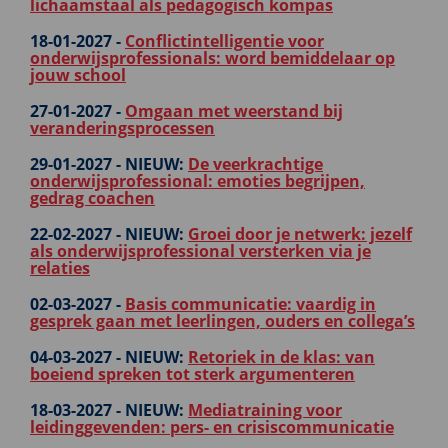
lichaamstaal als pedagogisch kompas
18-01-2027 -
Conflictintelligentie voor
onderwijsprofessionals: word bemiddelaar op
jouw school
27-01-2027 -
Omgaan met weerstand bij
veranderingsprocessen
29-01-2027 -
NIEUW:
De veerkrachtige
onderwijsprofessional: emoties begrijpen,
gedrag coachen
22-02-2027 -
NIEUW:
Groei door je netwerk: jezelf
als onderwijsprofessional versterken via je
relaties
02-03-2027 -
Basis communicatie: vaardig in
gesprek gaan met leerlingen, ouders en collega’s
04-03-2027 -
NIEUW:
Retoriek in de klas: van
boeiend spreken tot sterk argumenteren
18-03-2027 -
NIEUW:
Mediatraining voor
leidinggevenden: pers- en crisiscommunicatie