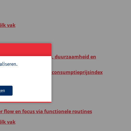
élk vak
t
r logistiek, technologie, duurzaamheid en
aliseren.
an arbeidskrachten tot consumptieprijsindex
gen
flow en focus via functionele routines
élk vak