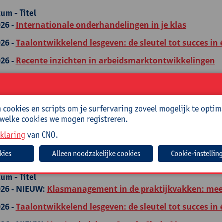
um - Titel
26 -
Internationale onderhandelingen in je klas
26 -
Taalontwikkelend lesgeven: de sleutel tot succes in 
26 -
Recente inzichten in arbeidsmarktontwikkelingen
26 -
NIEUW:
Van Logistiek tot Supply Chain Managemen
26 -
De haven in je klas: een krachtige leeromgeving ove
tionale handel
cookies en scripts om je surfervaring zoveel mogelijk te optim
 welke cookies we mogen registreren.
27 -
De sociaal-economische statistieken van Statbel: v
ë
klaring
van CNO.
Cookie-instellin
IEK
um - Titel
26 -
NIEUW:
Klasmanagement in de praktijkvakken: meer 
26 -
Taalontwikkelend lesgeven: de sleutel tot succes in 