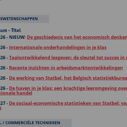
FSWETENSCHAPPEN
um - Titel
26 -
NIEUW:
De geschiedenis van het economisch denken
26 -
Internationale onderhandelingen in je klas
26 -
Taalontwikkelend lesgeven: de sleutel tot succes in 
26 -
Recente inzichten in arbeidsmarktontwikkelingen
26 -
De werking van Statbel, het Belgisch statistiekbure
26 -
De haven in je klas: een krachtige leeromgeving ove
tionale handel
27 -
De sociaal-economische statistieken van Statbel: v
ë
 / COMMERCIËLE TECHNIEKEN