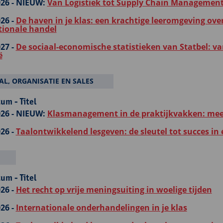
26 -
NIEUW:
Van Logistiek tot Supply Chain Managemen
26 -
De haven in je klas: een krachtige leeromgeving ove
tionale handel
27 -
De sociaal-economische statistieken van Statbel: v
ë
L, ORGANISATIE EN SALES
um - Titel
26 -
NIEUW:
Klasmanagement in de praktijkvakken: meer 
26 -
Taalontwikkelend lesgeven: de sleutel tot succes in 
um - Titel
26 -
Het recht op vrije meningsuiting in woelige tijden
26 -
Internationale onderhandelingen in je klas