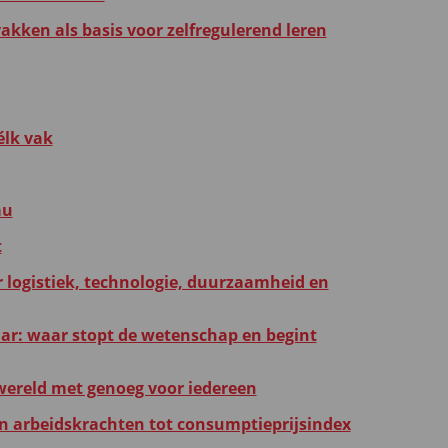
kken als basis voor zelfregulerend leren
élk vak
au
t
r logistiek, technologie, duurzaamheid en
r: waar stopt de wetenschap en begint
ereld met genoeg voor iedereen
an arbeidskrachten tot consumptieprijsindex