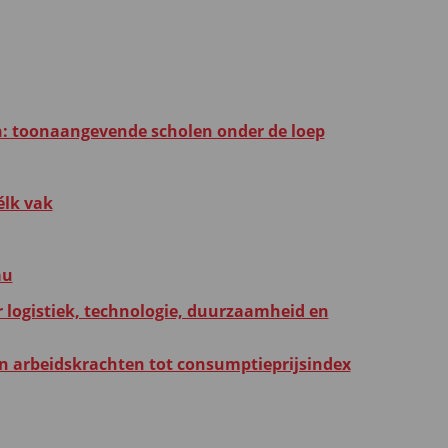
: toonaangevende scholen onder de loep
élk vak
au
r logistiek, technologie, duurzaamheid en
an arbeidskrachten tot consumptieprijsindex