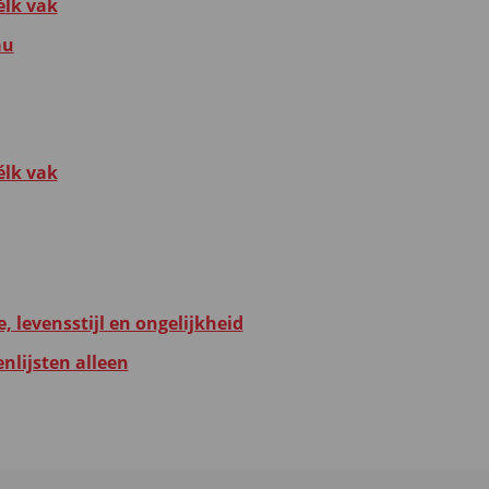
élk vak
au
élk vak
, levensstijl en ongelijkheid
nlijsten alleen