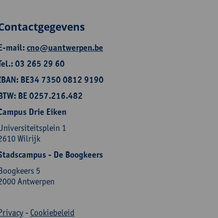
Contactgegevens
E-mail:
cno@uantwerpen.be
Tel.: 03 265 29 60
IBAN: BE34 7350 0812 9190
BTW: BE 0257.216.482
Campus Drie Eiken
Universiteitsplein 1
2610 Wilrijk
Stadscampus - De Boogkeers
Boogkeers 5
2000 Antwerpen
Privacy
-
Cookiebeleid