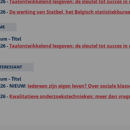
26 -
Taalontwikkelend lesgeven: de sleutel tot succes in 
26 -
De werking van Statbel, het Belgisch statistiekbure
ME
um - Titel
26 -
Taalontwikkelend lesgeven: de sleutel tot succes in 
TERESSANT
um - Titel
26 -
NIEUW:
Iedereen zijn eigen leven? Over sociale klasse
26 -
Kwalitatieve onderzoekstechnieken: meer dan vrage