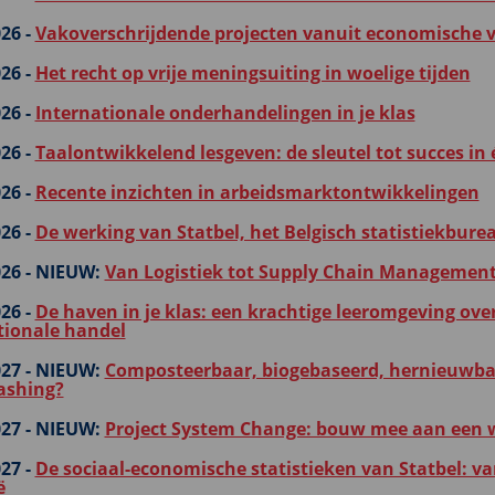
26 -
Vakoverschrijdende projecten vanuit economische va
26 -
Het recht op vrije meningsuiting in woelige tijden
26 -
Internationale onderhandelingen in je klas
26 -
Taalontwikkelend lesgeven: de sleutel tot succes in 
26 -
Recente inzichten in arbeidsmarktontwikkelingen
26 -
De werking van Statbel, het Belgisch statistiekbure
26 -
NIEUW:
Van Logistiek tot Supply Chain Managemen
26 -
De haven in je klas: een krachtige leeromgeving ove
tionale handel
27 -
NIEUW:
Composteerbaar, biogebaseerd, hernieuwbaa
ashing?
27 -
NIEUW:
Project System Change: bouw mee aan een w
27 -
De sociaal-economische statistieken van Statbel: v
ë