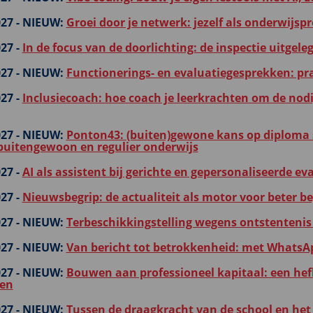
27 -
NIEUW:
Groei door je netwerk: jezelf als onderwijspr
27 -
In de focus van de doorlichting: de inspectie uitgele
27 -
NIEUW:
Functionerings- en evaluatiegesprekken: pr
27 -
Inclusiecoach: hoe coach je leerkrachten om de nodi
27 -
NIEUW:
Ponton43: (buiten)gewone kans op diploma
buitengewoon en regulier onderwijs
27 -
AI als assistent bij gerichte en gepersonaliseerde e
27 -
Nieuwsbegrip: de actualiteit als motor voor beter be
27 -
NIEUW:
Terbeschikkingstelling wegens ontstentenis
27 -
NIEUW:
Van bericht tot betrokkenheid: met WhatsA
27 -
NIEUW:
Bouwen aan professioneel kapitaal: een he
len
27 -
NIEUW:
Tussen de draagkracht van de school en het 