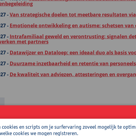
genbegeleiding
27 -
Van strategische doelen tot meetbare resultaten vi
27 -
Emotionele ontwikkeling en autisme: schetsen van 
27 -
Intrafamiliaal geweld en verontrusting: signalen det
erken met partners
27 -
Datawijzer en Dataloep: een ideaal duo als basis vo
27 -
Duurzame inzetbaarheid en retentie van personeelsle
27 -
De kwaliteit van adviezen, attesteringen en overgan
um - Titel
26 -
Samen sterker in gezag: Geweldloos Verzet en Nieuw
cookies en scripts om je surfervaring zoveel mogelijk te optim
26 -
NIEUW:
Basiskennis programmeren in Python
 welke cookies we mogen registreren.