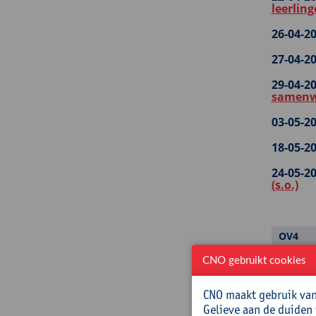
leerlin
26-04-20
27-04-20
29-04-20
samenw
03-05-20
18-05-20
24-05-20
(s.o.)
OV4
CNO gebruikt cookies
Startdat
22-09-20
CNO maakt gebruik van 
13-10-20
Gelieve aan de duiden