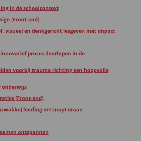
ding in de schoolcontext
sign (Front-end)
f, visueel en denkgericht lesgeven met impact
n innovatief proces doorlopen in de
eiden voorbij trauma richting een hoopvolle
r onderwijs
aties (Front-end)
zwakke) leerling ontsnapt eraan
: samen ontspannen