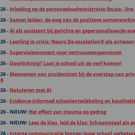
26 -
Inleiding op de personeelsadministratie (bu)so - liv
26 -
Samen leiden: de weg van de positieve samenwerkin
26 -
AI als assistent bij gerichte en gepersonaliseerde ev
26 -
Leerling in crisis: Neuro De-escalation® als antwoor
26 -
Supervisiemoment voor vertrouwenspersonen
26 -
Doorlichting? Laat je school uit de verf komen!
26 -
Meenemen van anciënniteit bij de overstap van priv
ng
26 -
Notuleren met AI
26 -
Evidence-informed schoolontwikkeling en kwaliteitsz
26 -
NIEUW:
Het effect van trauma op gedrag
26 -
NIEUW:
Lees de klas, leid de klas: lichaamstaal als
26 -
Interne communicatie binnen jouw school verbetere