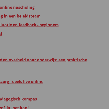
e online nascholing
g in een beleidsteam
aluatie en feedback - beginners
d
é en overheid naar onderwijs: een praktische
org - deels live online
 pedagogisch kompas
n? Ja, het kan!