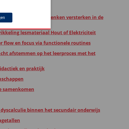
taan we?
n probleemoplossend denken versterken in de
gen
kkeling lesmateriaal Hout of Elektriciteit
flow en focus via functionele routines
rdacht afstemmen op het leerproces met het
idactiek en praktijk
tenschappen
gie samenkomen
dyscalculie binnen het secundair onderwijs
getallen