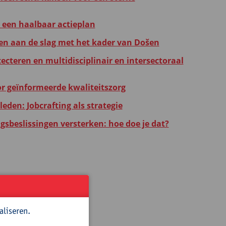
a een haalbaar actieplan
en aan de slag met het kader van Došen
ecteren en multidisciplinair en intersectoraal
or geïnformeerde kwaliteitszorg
den: Jobcrafting als strategie
gsbeslissingen versterken: hoe doe je dat?
e Autoriteit
aliseren.