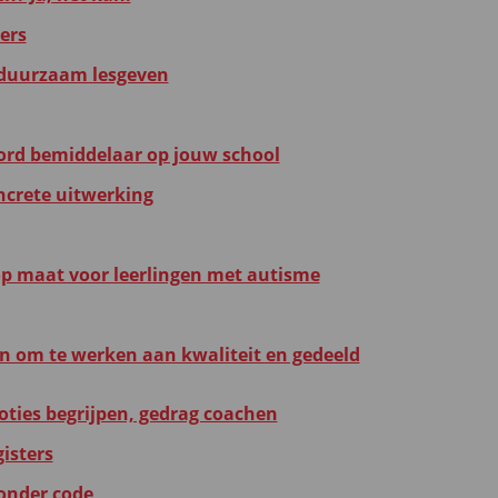
ers
n duurzaam lesgeven
word bemiddelaar op jouw school
ncrete uitwerking
op maat voor leerlingen met autisme
en om te werken aan kwaliteit en gedeeld
oties begrijpen, gedrag coachen
gisters
zonder code