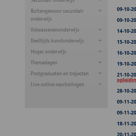
09-10-20
Buitengewoon secundair
onderwijs
09-10-20
Volwassenenonderwijs
14-10-20
Deeltijds kunstonderwijs
15-10-20
Hoger onderwijs
16-10-20
Themadagen
19-10-20
Postgraduaten en trajecten
21-10-20
opleidi
Live online nascholingen
28-10-20
09-11-20
09-11-20
18-11-20
20-11-20