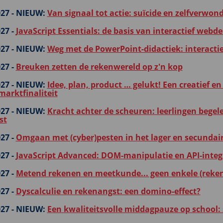
27 -
NIEUW:
Van signaal tot actie: suïcide en zelfverwon
27 -
JavaScript Essentials: de basis van interactief webde
27 -
NIEUW:
Weg met de PowerPoint-didactiek: interactie
27 -
Breuken zetten de rekenwereld op z'n kop
27 -
NIEUW:
Idee, plan, product … gelukt! Een creatief e
marktfinaliteit
27 -
NIEUW:
Kracht achter de scheuren: leerlingen begel
st
27 -
Omgaan met (cyber)pesten in het lager en secundai
27 -
JavaScript Advanced: DOM-manipulatie en API-integr
27 -
Metend rekenen en meetkunde... geen enkele (reken
27 -
Dyscalculie en rekenangst: een domino-effect?
27 -
NIEUW:
Een kwaliteitsvolle middagpauze op school