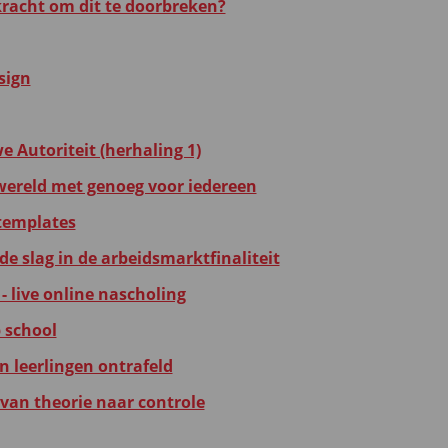
rkracht om dit te doorbreken?
sign
 Autoriteit (herhaling 1)
ereld met genoeg voor iedereen
templates
e slag in de arbeidsmarktfinaliteit
- live online nascholing
 school
n leerlingen ontrafeld
 van theorie naar controle