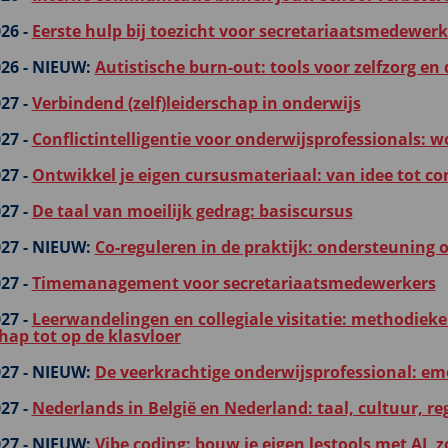
26 -
Eerste hulp bij toezicht voor secretariaatsmedewerk
26 -
NIEUW:
Autistische burn-out: tools voor zelfzorg e
27 -
Verbindend (zelf)leiderschap in onderwijs
27 -
Conflictintelligentie voor onderwijsprofessionals: 
27 -
Ontwikkel je eigen cursusmateriaal: van idee tot co
27 -
De taal van moeilijk gedrag: basiscursus
27 -
NIEUW:
Co-reguleren in de praktijk: ondersteuning 
27 -
Timemanagement voor secretariaatsmedewerkers
27 -
Leerwandelingen en collegiale visitatie: methodiek
hap tot op de klasvloer
27 -
NIEUW:
De veerkrachtige onderwijsprofessional: em
27 -
Nederlands in België en Nederland: taal, cultuur, re
27 -
NIEUW:
Vibe coding: bouw je eigen lestools met AI, 