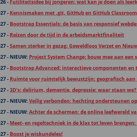
26 -
Futiliteitsidee bij jongeren: wat kan je doen als lee
27 -
Kennismaken met .git, GitHub en GitHub Classroom
27 -
Bootstrap Essentials: de basis van responsief webde
27 -
Reizen door de tijd in de arbeidsmarktfinaliteit
27 -
Samen sterker in gezag: Geweldloos Verzet en Nieuwe
27 -
NIEUW:
Project System Change: bouw mee aan een w
27 -
Bootstrap Advanced: interactieve componenten en 
27 -
Ruimte voor ruimtelijk bewustzijn: geografisch aan d
27 -
3D's: delirium, dementie, depressie: waar staan we? 
27 -
NIEUW:
Veilig verbonden: hechting ondersteunen op
27 -
NIEUW:
Achter de schermen: de online leefwereld va
27 -
Meet- en regeltechniek in de klas tot leven brengen:
27 -
Boost je wiskundeles!