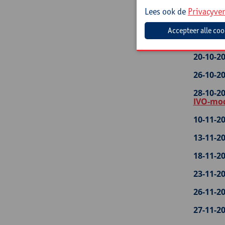
Lees ook de
Privacyver
14-10-20
15-10-20
arbeids
20-10-20
26-10-20
28-10-20
IVO-mo
10-11-20
13-11-20
18-11-20
23-11-20
26-11-20
27-11-20