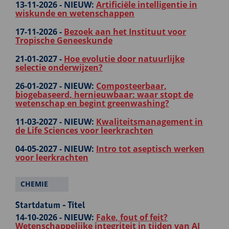
13-11-2026 -
NIEUW:
Artificiële intelligentie in
wiskunde en wetenschappen
17-11-2026 -
Bezoek aan het Instituut voor
Tropische Geneeskunde
21-01-2027 -
Hoe evolutie door natuurlijke
selectie onderwijzen?
26-01-2027 -
NIEUW:
Composteerbaar,
biogebaseerd, hernieuwbaar: waar stopt de
wetenschap en begint greenwashing?
11-03-2027 -
NIEUW:
Kwaliteitsmanagement in
de Life Sciences voor leerkrachten
04-05-2027 -
NIEUW:
Intro tot aseptisch werken
voor leerkrachten
CHEMIE
Startdatum - Titel
14-10-2026 -
NIEUW:
Fake, fout of feit?
Wetenschappelijke integriteit in tijden van AI