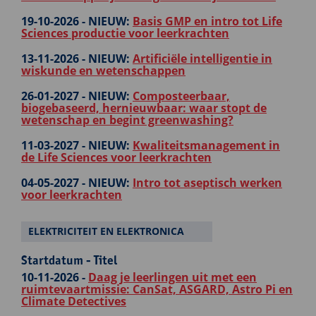
19-10-2026 -
NIEUW:
Basis GMP en intro tot Life
Sciences productie voor leerkrachten
13-11-2026 -
NIEUW:
Artificiële intelligentie in
wiskunde en wetenschappen
26-01-2027 -
NIEUW:
Composteerbaar,
biogebaseerd, hernieuwbaar: waar stopt de
wetenschap en begint greenwashing?
11-03-2027 -
NIEUW:
Kwaliteitsmanagement in
de Life Sciences voor leerkrachten
04-05-2027 -
NIEUW:
Intro tot aseptisch werken
voor leerkrachten
ELEKTRICITEIT EN ELEKTRONICA
Startdatum - Titel
10-11-2026 -
Daag je leerlingen uit met een
ruimtevaartmissie: CanSat, ASGARD, Astro Pi en
Climate Detectives