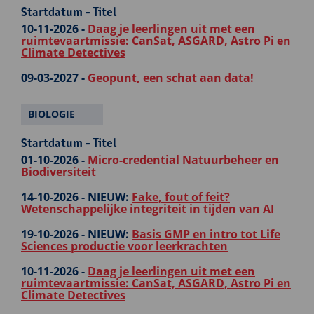
Startdatum - Titel
10-11-2026 -
Daag je leerlingen uit met een
ruimtevaartmissie: CanSat, ASGARD, Astro Pi en
Climate Detectives
09-03-2027 -
Geopunt, een schat aan data!
BIOLOGIE
Startdatum - Titel
01-10-2026 -
Micro-credential Natuurbeheer en
Biodiversiteit
14-10-2026 -
NIEUW:
Fake, fout of feit?
Wetenschappelijke integriteit in tijden van AI
19-10-2026 -
NIEUW:
Basis GMP en intro tot Life
Sciences productie voor leerkrachten
10-11-2026 -
Daag je leerlingen uit met een
ruimtevaartmissie: CanSat, ASGARD, Astro Pi en
Climate Detectives