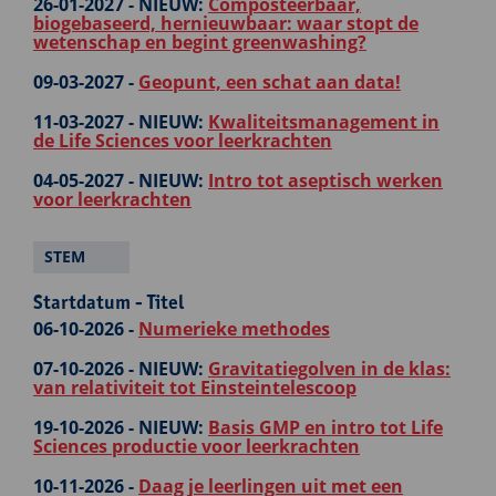
26-01-2027 -
NIEUW:
Composteerbaar,
biogebaseerd, hernieuwbaar: waar stopt de
wetenschap en begint greenwashing?
09-03-2027 -
Geopunt, een schat aan data!
11-03-2027 -
NIEUW:
Kwaliteitsmanagement in
de Life Sciences voor leerkrachten
04-05-2027 -
NIEUW:
Intro tot aseptisch werken
voor leerkrachten
STEM
Startdatum - Titel
06-10-2026 -
Numerieke methodes
07-10-2026 -
NIEUW:
Gravitatiegolven in de klas:
van relativiteit tot Einsteintelescoop
19-10-2026 -
NIEUW:
Basis GMP en intro tot Life
Sciences productie voor leerkrachten
10-11-2026 -
Daag je leerlingen uit met een