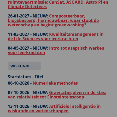
ruimtevaartmissie: CanSat, ASGARD, Astro Pi en
Climate Detectives
26-01-2027 -
NIEUW:
Composteerbaar,
biogebaseerd, hernieuwbaar: waar stopt de
wetenschap en begint greenwashing?
11-03-2027 -
NIEUW:
Kwaliteitsmanagement in
de Life Sciences voor leerkrachten
04-05-2027 -
NIEUW:
Intro tot aseptisch werken
voor leerkrachten
WISKUNDE
Startdatum - Titel
06-10-2026 -
Numerieke methodes
07-10-2026 -
NIEUW:
Gravitatiegolven in de klas:
van relativiteit tot Einsteintelescoop
13-11-2026 -
NIEUW:
Artificiële intelligentie in
wiskunde en wetenschappen