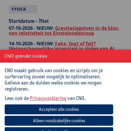
FYSICA
Startdatum - Titel
07-10-2026 -
NIEUW:
Gravitatiegolven in de klas:
van relativiteit tot Einsteintelescoop
14-10-2026 -
NIEUW:
Fake, fout of feit?
Wetenschappelijke integriteit in tijden van AI
CNO gebruikt cookies
10-11-2026 -
Daag je leerlingen uit met een
ruimtevaartmissie: CanSat, ASGARD, Astro Pi en
Climate Detectives
CNO maakt gebruik van cookies en scripts om je
surfervaring zoveel mogelijk te optimaliseren.
13-11-2026 -
NIEUW:
Artificiële intelligentie in
Gelieve aan de duiden welke cookies we mogen
wiskunde en wetenschappen
registreren.
24-02-2027 -
Moderne fysica: de kernconcepten
Lees ook de
Privacyverklaring
van CNO.
van relativiteitstheorie
03-03-2027 -
Moderne fysica: kernconcepten van
kwantummechanica
NATUURWETENSCHAPPEN