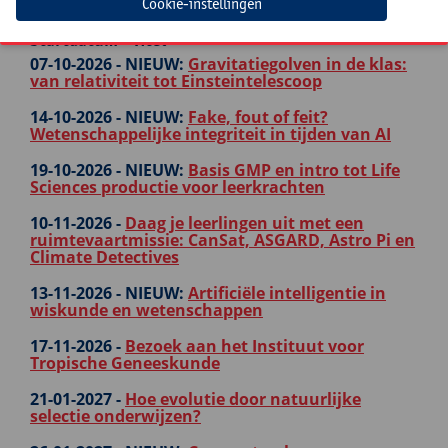
Cookie-instellingen
Startdatum - Titel
07-10-2026 -
NIEUW:
Gravitatiegolven in de klas:
van relativiteit tot Einsteintelescoop
14-10-2026 -
NIEUW:
Fake, fout of feit?
Wetenschappelijke integriteit in tijden van AI
19-10-2026 -
NIEUW:
Basis GMP en intro tot Life
Sciences productie voor leerkrachten
10-11-2026 -
Daag je leerlingen uit met een
ruimtevaartmissie: CanSat, ASGARD, Astro Pi en
Climate Detectives
13-11-2026 -
NIEUW:
Artificiële intelligentie in
wiskunde en wetenschappen
17-11-2026 -
Bezoek aan het Instituut voor
Tropische Geneeskunde
21-01-2027 -
Hoe evolutie door natuurlijke
selectie onderwijzen?