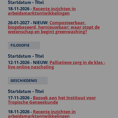
Startdatum - Titel
18-11-2026 -
Recente inzichten in
arbeidsmarktontwikkelingen
26-01-2027 -
NIEUW:
Composteerbaar,
biogebaseerd, hernieuwbaar: waar stopt de
wetenschap en begint greenwashing?
FILOSOFIE
Startdatum - Titel
12-11-2026 -
NIEUW:
Palliatieve zorg in de klas -
live online nascholing
GESCHIEDENIS
Startdatum - Titel
17-11-2026 -
Bezoek aan het Instituut voor
Tropische Geneeskunde
18-11-2026 -
Recente inzichten in
arbeidsmarktontwikkelingen