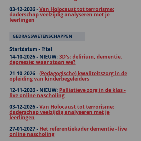
03-12-2026 -
Van Holocaust tot terrorisme:
daderschap veelzijdig analyseren met je
leerlingen
GEDRAGSWETENSCHAPPEN
Startdatum - Titel
14-10-2026 -
NIEUW:
3D's: delirium, dementie,
depressie: waar staan we?
21-10-2026 -
(Pedagogische) kwaliteitszorg in de
opleiding van kinderbegeleiders
12-11-2026 -
NIEUW:
Palliatieve zorg in de klas -
live online nascholing
03-12-2026 -
Van Holocaust tot terrorisme:
daderschap veelzijdig analyseren met je
leerlingen
27-01-2027 -
Het referentiekader dementie - live
online nascholing