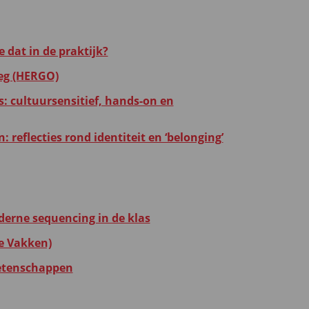
 dat in de praktijk?
leg (HERGO)
as: cultuursensitief, hands-on en
 reflecties rond identiteit en ‘belonging’
erne sequencing in de klas
e Vakken)
etenschappen