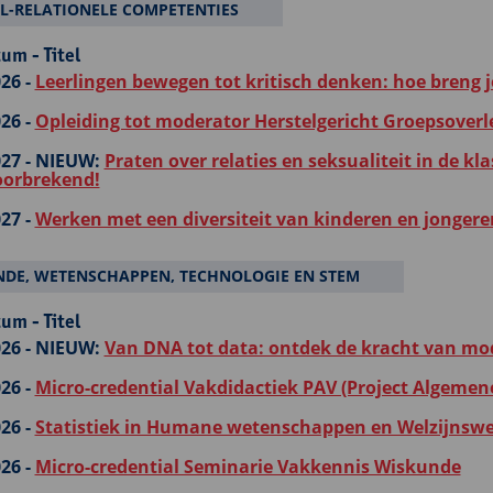
L-RELATIONELE COMPETENTIES
um - Titel
26 -
Leerlingen bewegen tot kritisch denken: hoe breng je
26 -
Opleiding tot moderator Herstelgericht Groepsover
27 -
NIEUW:
Praten over relaties en seksualiteit in de kl
orbrekend!
27 -
Werken met een diversiteit van kinderen en jongeren:
DE, WETENSCHAPPEN, TECHNOLOGIE EN STEM
um - Titel
26 -
NIEUW:
Van DNA tot data: ontdek de kracht van mod
26 -
Micro-credential Vakdidactiek PAV (Project Algemen
26 -
Statistiek in Humane wetenschappen en Welzijnsw
26 -
Micro-credential Seminarie Vakkennis Wiskunde