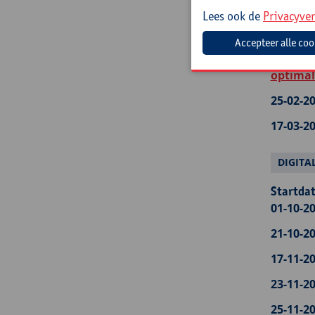
29-01-20
Lees ook de
Privacyver
17-02-20
24-02-20
optimal
25-02-20
17-03-20
DIGITA
Startdat
01-10-20
21-10-20
17-11-20
23-11-20
25-11-20