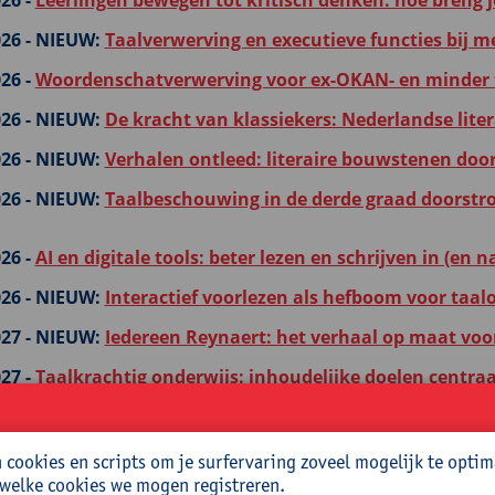
26 -
Leerlingen bewegen tot kritisch denken: hoe breng je
26 -
NIEUW:
Taalverwerving en executieve functies bij me
26 -
Woordenschatverwerving voor ex-OKAN- en minder t
26 -
NIEUW:
De kracht van klassiekers: Nederlandse liter
26 -
NIEUW:
Verhalen ontleed: literaire bouwstenen doo
26 -
NIEUW:
Taalbeschouwing in de derde graad doorstro
26 -
AI en digitale tools: beter lezen en schrijven in (en 
26 -
NIEUW:
Interactief voorlezen als hefboom voor taal
27 -
NIEUW:
Iedereen Reynaert: het verhaal op maat voor
27 -
Taalkrachtig onderwijs: inhoudelijke doelen centraa
27 -
NIEUW:
AI-opener: meer doen met een kennisclip in 
cookies en scripts om je surfervaring zoveel mogelijk te optim
27 -
Wat vertel je me nu? Een verhaal als didactisch hulp
 welke cookies we mogen registreren.