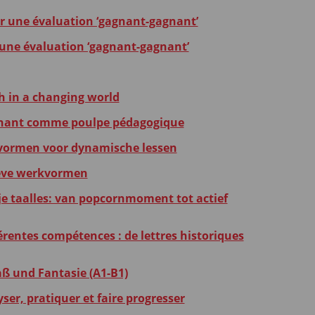
ur une évaluation ‘gagnant-gagnant’
 une évaluation ‘gagnant-gagnant’
h in a changing world
eignant comme poulpe pédagogique
kvormen voor dynamische lessen
tieve werkvormen
je taalles: van popcornmoment tot actief
rentes compétences : de lettres historiques
ß und Fantasie (A1-B1)
ser, pratiquer et faire progresser