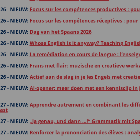
26 -
NIEUW:
Focus sur les compétences productives : po
26 -
NIEUW:
Focus sur les compétences réceptives : pour
26 -
NIEUW:
Dag van het Spaans 2026
26 -
NIEUW:
Whose English is it anyway? Teaching Englis
26 -
NIEUW:
La remédiation en cours de langue : l’ens
26 -
NIEUW:
Frans met flair: muzische en creatieve wer
26 -
NIEUW:
Actief aan de slag in je les Engels met crea
27 -
NIEUW:
AI-opener: meer doen met een kennisclip in 
27 -
NIEUW:
Apprendre autrement en combinant les diffé
ast
27 -
NIEUW:
„Ja genau, und dann …!“ Grammatik mit Spa
27 -
NIEUW:
Renforcer la prononciation des élèves : analy