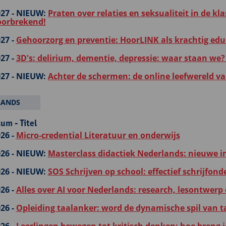
27 -
NIEUW:
Praten over relaties en seksualiteit in de kl
orbrekend!
27 -
Gehoorzorg en preventie: HoorLINK als krachtig edu
27 -
3D's: delirium, dementie, depressie: waar staan we? 
27 -
NIEUW:
Achter de schermen: de online leefwereld va
LANDS
um - Titel
26 -
Micro-credential Literatuur en onderwijs
26 -
NIEUW:
Masterclass didactiek Nederlands: nieuwe 
26 -
NIEUW:
SOS Schrijven op school: effectief schrijfond
26 -
Alles over AI voor Nederlands: research, lesontwerp
26 -
Opleiding taalanker: word de dynamische spil van ta