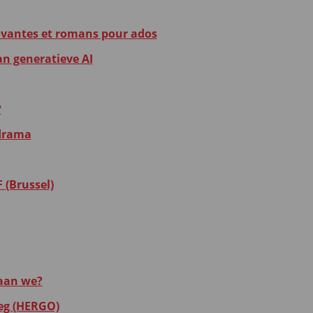
novantes et romans pour ados
n generatieve AI
?
 drama
 (Brussel)
taan we?
leg (HERGO)