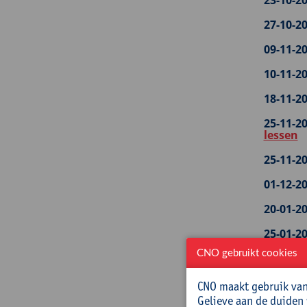
23-10-20
27-10-20
09-11-20
10-11-20
18-11-20
25-11-20
lessen
25-11-20
01-12-20
20-01-20
25-01-20
CNO gebruikt cookies
25-01-20
leren
CNO maakt gebruik van 
28-01-20
Gelieve aan de duiden