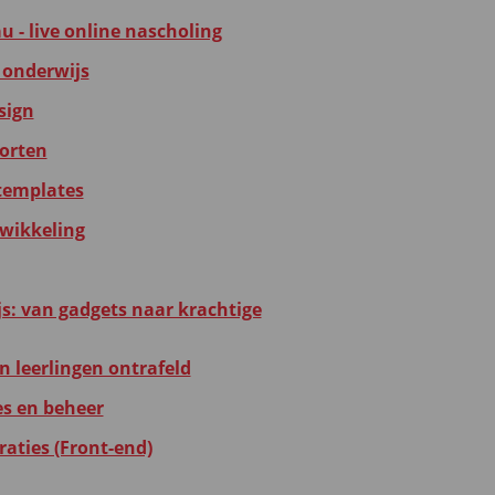
u - live online nascholing
 onderwijs
sign
porten
templates
twikkeling
ijs: van gadgets naar krachtige
n leerlingen ontrafeld
s en beheer
aties (Front-end)