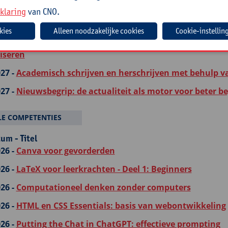
27 -
NIEUW:
Leesbevordering met interactieve AI
klaring
van CNO.
27 -
Nederlands in België en Nederland: taal, cultuur, re
Cookie-instellin
27 -
Succesvol schrijven: handvaten uit wetenschappeli
iseren
27 -
Academisch schrijven en herschrijven met behulp va
27 -
Nieuwsbegrip: de actualiteit als motor voor beter be
LE COMPETENTIES
um - Titel
26 -
Canva voor gevorderden
26 -
LaTeX voor leerkrachten - Deel 1: Beginners
26 -
Computationeel denken zonder computers
26 -
HTML en CSS Essentials: basis van webontwikkeling
26 -
Putting the Chat in ChatGPT: effectieve prompting