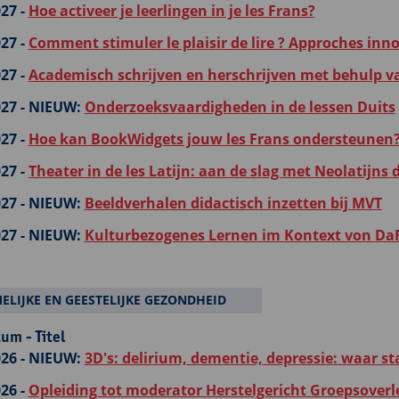
27 -
Hoe activeer je leerlingen in je les Frans?
27 -
Comment stimuler le plaisir de lire ? Approches in
27 -
Academisch schrijven en herschrijven met behulp va
27 -
NIEUW:
Onderzoeksvaardigheden in de lessen Duits
27 -
Hoe kan BookWidgets jouw les Frans ondersteunen
27 -
Theater in de les Latijn: aan de slag met Neolatijns
27 -
NIEUW:
Beeldverhalen didactisch inzetten bij MVT
27 -
NIEUW:
Kulturbezogenes Lernen im Kontext von DaF
ELIJKE EN GEESTELIJKE GEZONDHEID
um - Titel
26 -
NIEUW:
3D's: delirium, dementie, depressie: waar s
26 -
Opleiding tot moderator Herstelgericht Groepsover