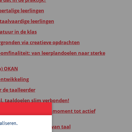
 dat in de praktijk?
ertalige leerlingen
aalvaardige leerlingen
atuur in de klas
rgronden via creatieve opdrachten
omfinaliteit: van leerplandoelen naar sterke
na) OKAN
ontwikkeling
 de taalleerder
l, taaldoelen slim verbonden!
je taalles: van popcornmoment tot actief
aliseren.
middel voor het leren van taal