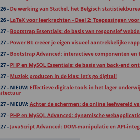
26 -
De werking van Statbel, het Belgisch statistiekburea
26 -
LaTeX voor leerkrachten - Deel 2: Toepassingen voor
27 -
Bootstrap Essentials: de basis van responsief webde
27 -
Power BI: creëer je eigen visueel aantrekkelijke rap
27 -
Bootstrap Advanced: interactieve componenten en 
27 -
PHP en MySQL Essentials: de basis van back-end on
27 -
Muziek producen in de klas: let’s go digital!
27 -
NIEUW:
Effectieve digitale tools in het lager onderw
hitectuur
27 -
NIEUW:
Achter de schermen: de online leefwereld va
27 -
PHP en MySQL Advanced: dynamische webapplicatie
27 -
JavaScript Advanced: DOM-manipulatie en API-integr