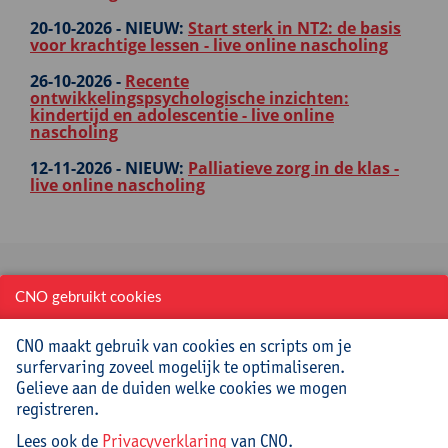
20-10-2026 -
NIEUW:
Start sterk in NT2: de basis
voor krachtige lessen - live online nascholing
26-10-2026 -
Recente
ontwikkelingspsychologische inzichten:
kindertijd en adolescentie - live online
nascholing
12-11-2026 -
NIEUW:
Palliatieve zorg in de klas -
live online nascholing
Ga naar...
CNO gebruikt cookies
CNO maakt gebruik van cookies en scripts om je
Startpagina
surfervaring zoveel mogelijk te optimaliseren.
Over CNO
Gelieve aan de duiden welke cookies we mogen
registreren.
Contacteer CNO
Lees ook de
Privacyverklaring
van CNO.