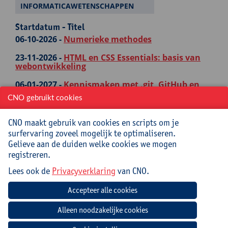
INFORMATICAWETENSCHAPPEN
Startdatum - Titel
06-10-2026 -
Numerieke methodes
23-11-2026 -
HTML en CSS Essentials: basis van
webontwikkeling
06-01-2027 -
Kennismaken met .git, GitHub en
GitHub Classroom
CNO gebruikt cookies
11-01-2027 -
Bootstrap Essentials: de basis van
responsief webdesign
CNO maakt gebruik van cookies en scripts om je
surfervaring zoveel mogelijk te optimaliseren.
14-01-2027 -
Power BI: creëer je eigen visueel
Gelieve aan de duiden welke cookies we mogen
aantrekkelijke rapporten
registreren.
03-02-2027 -
Bootstrap Advanced: interactieve
Lees ook de
Privacyverklaring
van CNO.
componenten en templates
17-03-2027 -
JavaScript Essentials: de basis van
interactief webdesign (Front-end)
NATUURWETENSCHAPPEN