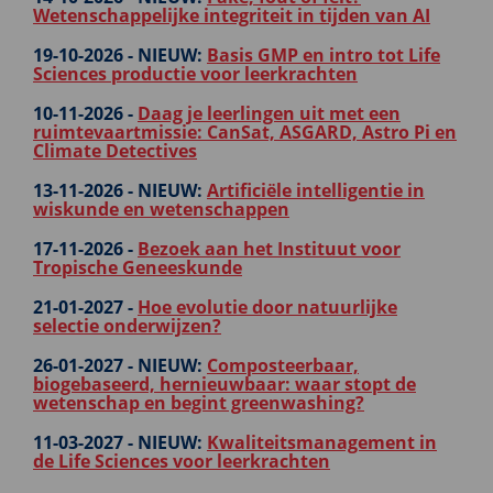
Wetenschappelijke integriteit in tijden van AI
19-10-2026 -
NIEUW:
Basis GMP en intro tot Life
Sciences productie voor leerkrachten
10-11-2026 -
Daag je leerlingen uit met een
ruimtevaartmissie: CanSat, ASGARD, Astro Pi en
Climate Detectives
13-11-2026 -
NIEUW:
Artificiële intelligentie in
wiskunde en wetenschappen
17-11-2026 -
Bezoek aan het Instituut voor
Tropische Geneeskunde
21-01-2027 -
Hoe evolutie door natuurlijke
selectie onderwijzen?
26-01-2027 -
NIEUW:
Composteerbaar,
biogebaseerd, hernieuwbaar: waar stopt de
wetenschap en begint greenwashing?
11-03-2027 -
NIEUW:
Kwaliteitsmanagement in
de Life Sciences voor leerkrachten