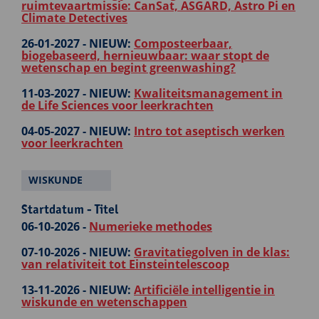
ruimtevaartmissie: CanSat, ASGARD, Astro Pi en
Climate Detectives
26-01-2027 -
NIEUW:
Composteerbaar,
biogebaseerd, hernieuwbaar: waar stopt de
wetenschap en begint greenwashing?
11-03-2027 -
NIEUW:
Kwaliteitsmanagement in
de Life Sciences voor leerkrachten
04-05-2027 -
NIEUW:
Intro tot aseptisch werken
voor leerkrachten
WISKUNDE
Startdatum - Titel
06-10-2026 -
Numerieke methodes
07-10-2026 -
NIEUW:
Gravitatiegolven in de klas:
van relativiteit tot Einsteintelescoop
13-11-2026 -
NIEUW:
Artificiële intelligentie in
wiskunde en wetenschappen