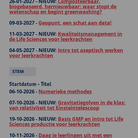
26-01-2027 -
NIEUW:
Composteerbaar,
biogebaseerd, hernieuwbaar: waar stopt de
wetenschap en begint greenwashing?
09-03-2027 -
Geopunt, een schat aan data!
11-03-2027 -
NIEUW:
Kwaliteitsmanagement in
de Life Sciences voor leerkrachten
04-05-2027 -
NIEUW:
Intro tot aseptisch werken
voor leerkrachten
STEM
Startdatum - Titel
06-10-2026 -
Numerieke methodes
07-10-2026 -
NIEUW:
Gravitatiegolven in de klas:
van relativiteit tot Einsteintelescoop
19-10-2026 -
NIEUW:
Basis GMP en intro tot Life
Sciences productie voor leerkrachten
10-11-2026 -
Daag je leerlingen uit met een