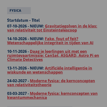
FYSICA
Startdatum - Titel
07-10-2026 -
NIEUW:
Gravitatiegolven in de klas:
van relativiteit tot Einsteintelescoop
14-10-2026 -
NIEUW:
Fake, fout of feit?
Wetenschappelijke integriteit in tijden van AI
10-11-2026 -
Daag je leerlingen uit met een
ruimtevaartmissie: CanSat, ASGARD, Astro Pi en
Climate Detectives
13-11-2026 -
NIEUW:
Artificiële intelligentie in
wiskunde en wetenschappen
24-02-2027 -
Moderne fysica: de kernconcepten
van relativiteitstheorie
03-03-2027 -
Moderne fysica: kernconcepten van
kwantummechanica