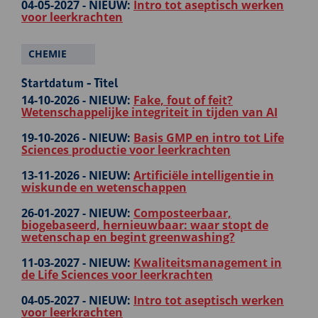
04-05-2027 -
NIEUW:
Intro tot aseptisch werken
voor leerkrachten
CHEMIE
Startdatum - Titel
14-10-2026 -
NIEUW:
Fake, fout of feit?
Wetenschappelijke integriteit in tijden van AI
19-10-2026 -
NIEUW:
Basis GMP en intro tot Life
Sciences productie voor leerkrachten
13-11-2026 -
NIEUW:
Artificiële intelligentie in
wiskunde en wetenschappen
26-01-2027 -
NIEUW:
Composteerbaar,
biogebaseerd, hernieuwbaar: waar stopt de
wetenschap en begint greenwashing?
11-03-2027 -
NIEUW:
Kwaliteitsmanagement in
de Life Sciences voor leerkrachten
04-05-2027 -
NIEUW:
Intro tot aseptisch werken
voor leerkrachten