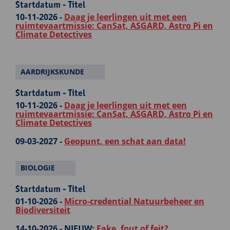
Startdatum - Titel
10-11-2026 -
Daag je leerlingen uit met een
ruimtevaartmissie: CanSat, ASGARD, Astro Pi en
Climate Detectives
AARDRIJKSKUNDE
Startdatum - Titel
10-11-2026 -
Daag je leerlingen uit met een
ruimtevaartmissie: CanSat, ASGARD, Astro Pi en
Climate Detectives
09-03-2027 -
Geopunt, een schat aan data!
BIOLOGIE
Startdatum - Titel
01-10-2026 -
Micro-credential Natuurbeheer en
Biodiversiteit
14-10-2026 -
NIEUW:
Fake, fout of feit?