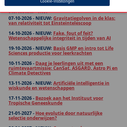
Cookie-instellingen
Startdatum - Titel
07-10-2026 -
NIEUW:
Gravitatiegolven in de klas:
van relativiteit tot Einsteintelescoop
14-10-2026 -
NIEUW:
Fake, fout of feit?
Wetenschappelijke integriteit in tijden van AI
19-10-2026 -
NIEUW:
Basis GMP en intro tot Life
Sciences productie voor leerkrachten
10-11-2026 -
Daag je leerlingen uit met een
ruimtevaartmissie: CanSat, ASGARD, Astro Pi en
Climate Detectives
13-11-2026 -
NIEUW:
Artificiële intelligentie in
wiskunde en wetenschappen
17-11-2026 -
Bezoek aan het Instituut voor
Tropische Geneeskunde
21-01-2027 -
Hoe evolutie door natuurlijke
selectie onderwijzen?