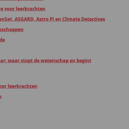
ie voor leerkrachten
anSat, ASGARD, Astro Pi en Climate Detectives
tenschappen
de
r: waar stopt de wetenschap en begint
oor leerkrachten
n