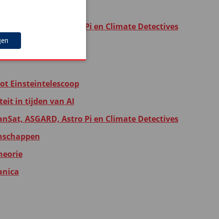
anSat, ASGARD, Astro Pi en Climate Detectives
gen
 tot Einsteintelescoop
eit in tijden van AI
anSat, ASGARD, Astro Pi en Climate Detectives
tenschappen
heorie
anica