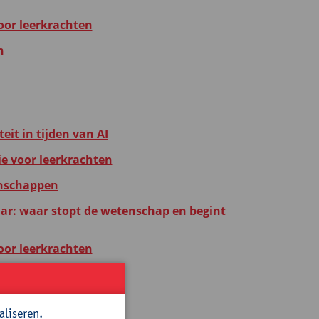
oor leerkrachten
n
eit in tijden van AI
ie voor leerkrachten
tenschappen
r: waar stopt de wetenschap en begint
oor leerkrachten
n
aliseren.