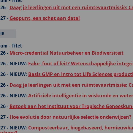
um - Titel
26 -
Daag je leerlingen uit met een ruimtevaartmissie: C
27 -
Geopunt, een schat aan data!
IE
um - Titel
26 -
Micro-credential Natuurbeheer en Biodiversiteit
26 -
NIEUW:
Fake, fout of feit? Wetenschappelijke integrit
26 -
NIEUW:
Basis GMP en intro tot Life Sciences product
26 -
Daag je leerlingen uit met een ruimtevaartmissie: C
26 -
NIEUW:
Artificiële intelligentie in wiskunde en we
26 -
Bezoek aan het Instituut voor Tropische Geneeskun
27 -
Hoe evolutie door natuurlijke selectie onderwijzen?
27 -
NIEUW:
Composteerbaar, biogebaseerd, hernieuwbaa
ashing?