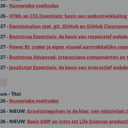
26 -
Numerieke methodes
26 -
HTML en CSS Essentials: basis van webontwikkeling
27 -
Kennismaken met .git, GitHub en GitHub Classroom
27 -
Bootstrap Essentials: de basis van responsief webde
27 -
Power BI: creëer je eigen visueel aantrekkelijke rap
27 -
Bootstrap Advanced: interactieve componenten en 
27 -
JavaScript Essentials: de basis van interactief webde
um - Titel
26 -
Numerieke methodes
26 -
NIEUW:
Gravitatiegolven in de klas: van relativiteit
26 -
NIEUW:
Basis GMP en intro tot Life Sciences product