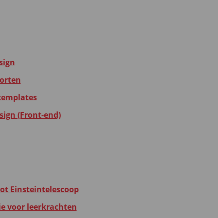
sign
porten
templates
sign (Front-end)
 tot Einsteintelescoop
ie voor leerkrachten