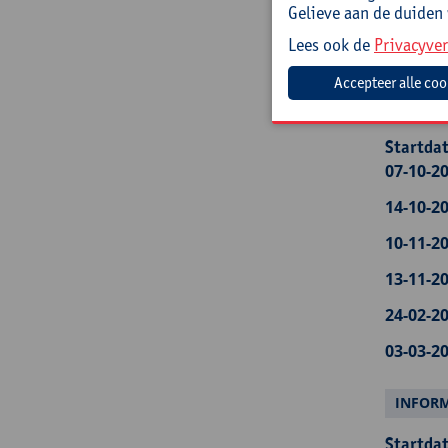
Gelieve aan de duiden
Startdat
Lees ook de
Privacyver
10-11-20
FYSICA
Startdat
07-10-20
14-10-20
10-11-20
13-11-20
24-02-20
03-03-20
INFOR
Startdat