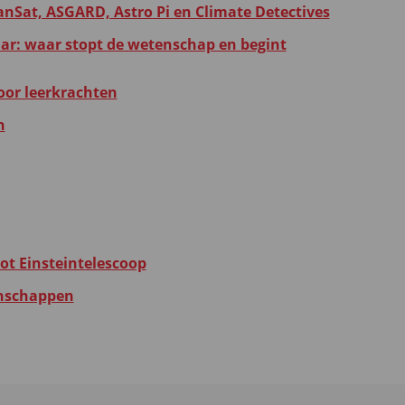
anSat, ASGARD, Astro Pi en Climate Detectives
r: waar stopt de wetenschap en begint
oor leerkrachten
n
 tot Einsteintelescoop
tenschappen