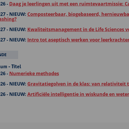
26 -
Daag je leerlingen uit met een ruimtevaartmissie: C
27 -
NIEUW:
Composteerbaar, biogebaseerd, hernieuwbaa
ashing?
27 -
NIEUW:
Kwaliteitsmanagement in de Life Sciences v
27 -
NIEUW:
Intro tot aseptisch werken voor leerkrachte
NDE
um - Titel
26 -
Numerieke methodes
26 -
NIEUW:
Gravitatiegolven in de klas: van relativiteit
26 -
NIEUW:
Artificiële intelligentie in wiskunde en we