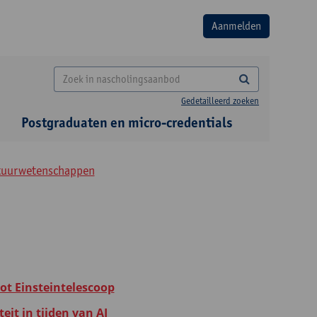
Gedetailleerd zoeken
Postgraduaten en micro-credentials
atuurwetenschappen
 tot Einsteintelescoop
eit in tijden van AI