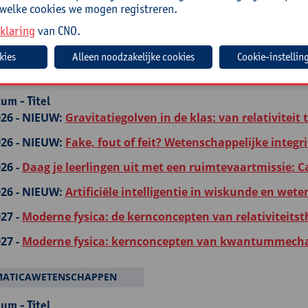
 welke cookies we mogen registreren.
um - Titel
klaring
van CNO.
26 -
Daag je leerlingen uit met een ruimtevaartmissie: C
Cookie-instellin
um - Titel
26 -
NIEUW:
Gravitatiegolven in de klas: van relativiteit
26 -
NIEUW:
Fake, fout of feit? Wetenschappelijke integrit
26 -
Daag je leerlingen uit met een ruimtevaartmissie: C
26 -
NIEUW:
Artificiële intelligentie in wiskunde en we
27 -
Moderne fysica: de kernconcepten van relativiteitst
27 -
Moderne fysica: kernconcepten van kwantummech
MATICAWETENSCHAPPEN
um - Titel