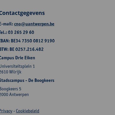
Contactgegevens
E-mail:
cno@uantwerpen.be
Tel.: 03 265 29 60
IBAN: BE34 7350 0812 9190
BTW: BE 0257.216.482
Campus Drie Eiken
Universiteitsplein 1
2610 Wilrijk
Stadscampus - De Boogkeers
Boogkeers 5
2000 Antwerpen
Privacy
-
Cookiebeleid