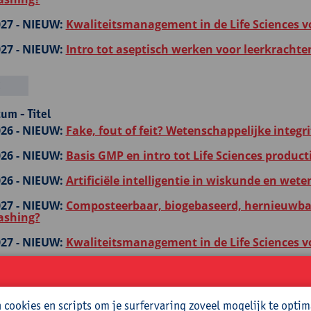
27 -
NIEUW:
Kwaliteitsmanagement in de Life Sciences v
27 -
NIEUW:
Intro tot aseptisch werken voor leerkrachte
E
um - Titel
26 -
NIEUW:
Fake, fout of feit? Wetenschappelijke integrit
26 -
NIEUW:
Basis GMP en intro tot Life Sciences product
26 -
NIEUW:
Artificiële intelligentie in wiskunde en we
27 -
NIEUW:
Composteerbaar, biogebaseerd, hernieuwbaa
ashing?
27 -
NIEUW:
Kwaliteitsmanagement in de Life Sciences v
27 -
NIEUW:
Intro tot aseptisch werken voor leerkrachte
ICITEIT EN ELEKTRONICA
cookies en scripts om je surfervaring zoveel mogelijk te optim