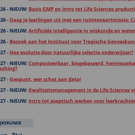
26 -
NIEUW:
Basis GMP en intro tot Life Sciences product
26 -
Daag je leerlingen uit met een ruimtevaartmissie: C
26 -
NIEUW:
Artificiële intelligentie in wiskunde en we
26 -
Bezoek aan het Instituut voor Tropische Geneeskun
27 -
Hoe evolutie door natuurlijke selectie onderwijzen?
27 -
NIEUW:
Composteerbaar, biogebaseerd, hernieuwbaa
ashing?
27 -
Geopunt, een schat aan data!
27 -
NIEUW:
Kwaliteitsmanagement in de Life Sciences v
27 -
NIEUW:
Intro tot aseptisch werken voor leerkrachte
JKSKUNDE