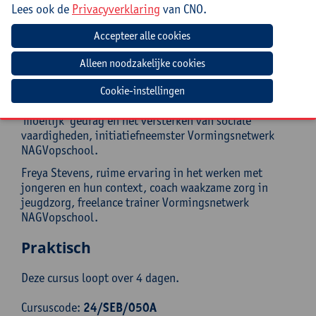
Ook CLB-medewerkers en ondersteuners zijn welkom.
Lees ook de
Privacyverklaring
van CNO.
Hen raden we aan om vooraf een schoolteam te zoeken
waarin ze met NAGV aan de slag mogen gaan.
Begeleiding
Hilde Leonard, zelfstandig nascholer, gespecialiseerd
Cookie-instellingen
in omgaan mét en voorkomen vàn allerlei vormen van
‘moeilijk’ gedrag en het versterken van sociale
vaardigheden, initiatiefneemster Vormingsnetwerk
NAGVopschool.
Freya Stevens, ruime ervaring in het werken met
jongeren en hun context, coach waakzame zorg in
jeugdzorg, freelance trainer Vormingsnetwerk
NAGVopschool.
Praktisch
Deze cursus loopt over 4 dagen.
Cursuscode:
24/SEB/050A