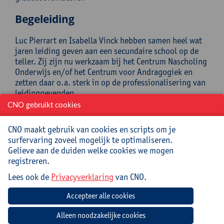
Begeleiding
Luc Pierrart en Isabella Vinck hebben samen heel wat
jaren leiding geven aan een secundaire school op de
teller. Zij zijn nu werkzaam bij het Centrum Nascholing
Onderwijs en/of het Centrum voor Andragogiek en
zetten daar o.a. sterk in op de professionalisering van
leidinggevenden.
CNO gebruikt cookies
Praktisch
CNO maakt gebruik van cookies en scripts om je
Cursuscode:
24/DR/263A
surfervaring zoveel mogelijk te optimaliseren.
Gelieve aan de duiden welke cookies we mogen
Cursusmateriaal en lunch inbegrepen.
registreren.
Lees ook de
Privacyverklaring
van CNO.
Jouw bijdrage: 132 EUR.
Inlichtingen bij: Marie-Christina Leon, 03 265 14 22,
marie-christina.leon@uantwerpen.be