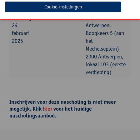
Datum
Beginuur
Einduur
Locatie
Cookie-instellingen
maandag
09:30u
16:30u
Universiteit
24
Antwerpen,
februari
Boogkeers 5 (aan
2025
het
Mechelseplein),
2000 Antwerpen,
lokaal 103 (eerste
verdieping)
Inschrijven voor deze nascholing is niet meer
mogelijk. Klik
hier
voor het huidige
nascholingsaanbod.