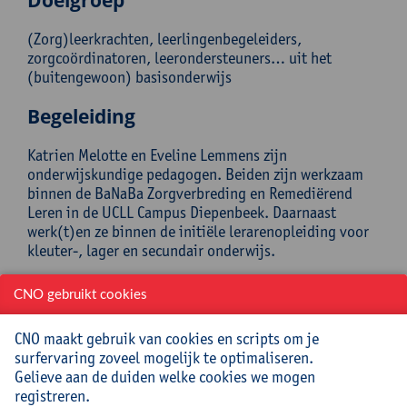
Doelgroep
(Zorg)leerkrachten, leerlingenbegeleiders,
zorgcoördinatoren, leerondersteuners… uit het
(buitengewoon) basisonderwijs
Begeleiding
Katrien Melotte en Eveline Lemmens zijn
onderwijskundige pedagogen. Beiden zijn werkzaam
binnen de BaNaBa Zorgverbreding en Remediërend
Leren in de UCLL Campus Diepenbeek. Daarnaast
werk(t)en ze binnen de initiële lerarenopleiding voor
kleuter-, lager en secundair onderwijs.
Praktisch
CNO gebruikt cookies
Cursuscode:
24/BAS/116A
CNO maakt gebruik van cookies en scripts om je
surfervaring zoveel mogelijk te optimaliseren.
Cursusmateriaal en lunch inbegrepen
Gelieve aan de duiden welke cookies we mogen
registreren.