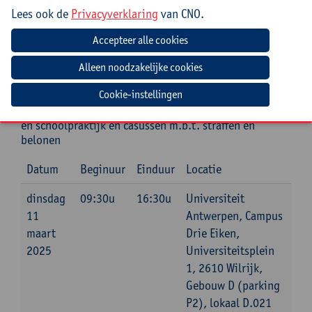
Jouw bijdrage: 132 EUR.
Lees ook de
Privacyverklaring
van CNO.
Inlichtingen bij: Tamara Bonne, 03 265 29 89,
tamara.bonne@uantwerpen.be
Mee te brengen door cursist
Cookie-instellingen
De huidige manier van straffen en belonen in je klas-
en schoolpraktijk en casussen m.b.t. straffen en
belonen
Datum
Beginuur
Einduur
Locatie
dinsdag
09:30u
16:30u
Universiteit
11
Antwerpen, Campus
maart
Drie Eiken,
2025
Universiteitsplein
1, 2610 Wilrijk,
Gebouw D (parking
P2), lokaal D.021