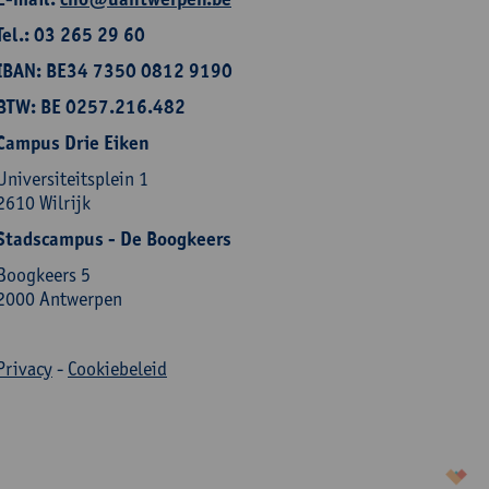
Tel.: 03 265 29 60
IBAN: BE34 7350 0812 9190
BTW: BE 0257.216.482
Campus Drie Eiken
Universiteitsplein 1
2610 Wilrijk
Stadscampus - De Boogkeers
Boogkeers 5
2000 Antwerpen
Privacy
-
Cookiebeleid
korazon.be