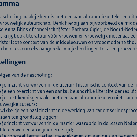
ramma
nascholing maak je kennis met een aantal canonieke teksten ui
 vrouwelijk auteurschap. Denk hierbij aan bijvoorbeeld de mid
e Anna Bijns of toneelschrijfster Barbara Ogier, de Noord-Neder
t krijgt ook literatuur vóór vrouwen en vrouwelijk mecenaat een
-historische context van de middeleeuwen en vroegmoderne tijd, 
n hele lessenreeks aangereikt om je leerlingen te laten proeven v
ellingen
olgen van de nascholing:
 je inzicht verworven in de literair-historische context van d
 je een overzicht van een aantal belangrijke literaire genres ui
 je kort kennisgemaakt met een aantal canonieke en niet-canon
uwelijke auteurs;
wikkel je een basisinzicht in de werking van canoniseringsproc
raan ten grondslag liggen;
 je inzicht verworven in de manier waarop je in de lessen Neder
deleeuwen en vroegmoderne tijd;
 je concreet lesmateriaal meegekregen om aan de slag te gaan i