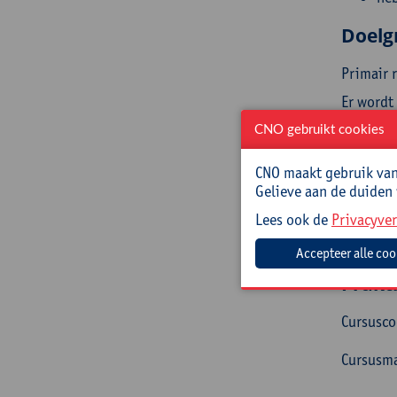
Doelg
Primair 
Er wordt
CNO gebruikt cookies
Begel
CNO maakt gebruik van 
Frank Wi
Gelieve aan de duiden
Academie
Lees ook de
Privacyver
Tine De 
Vlaams T
Prakt
Cursusc
Cursusma