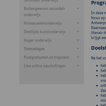
Prog
Buitengewoon secundair
In deze 
onderwijs
focus op
Antwerps
Volwassenenonderwijs
Daarnaas
Deeltijds kunstonderwijs
literair
krijgt ee
Hoger onderwijs
Doelst
Themadagen
Postgraduaten en trajecten
Na het v
heb
Live online nascholingen
heb
heb
vro
ont
daa
heb
mid
heb